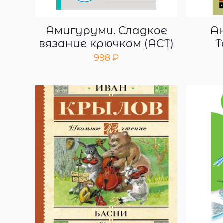
Амигуруми. Сладкое
А
вязание крючком (АСТ)
Т
998
₽