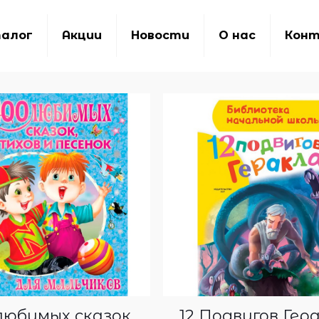
алог
Акции
Новости
О нас
Кон
любимых сказок,
12 Подвигов Гер