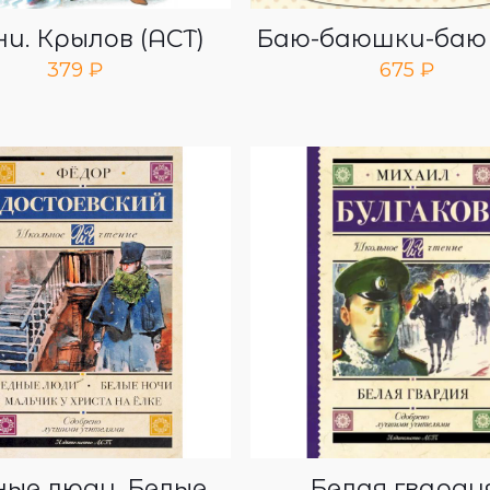
и. Крылов (АСТ)
Баю-баюшки-баю 
379
₽
675
₽
ные люди. Белые
Белая гвардия