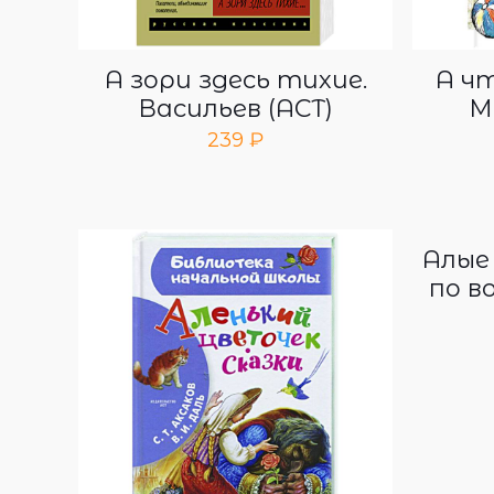
А зори здесь тихие.
А чт
Васильев (АСТ)
М
239
₽
Алые
по в