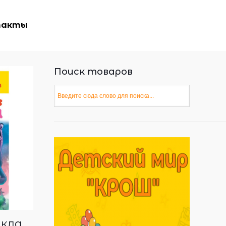
такты
Поиск товаров
акла