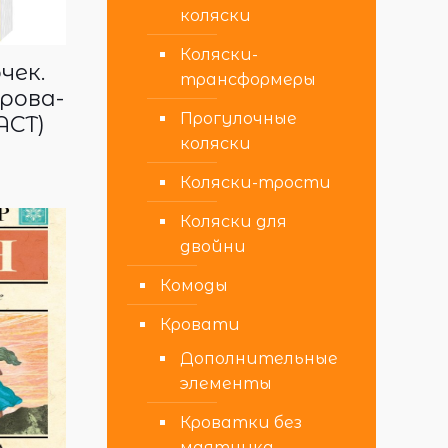
коляски
Коляски-
чек.
трансформеры
рова-
Прогулочные
АСТ)
коляски
Коляски-трости
Коляски для
двойни
Комоды
Кровати
Дополнительные
элементы
Кроватки без
маятника