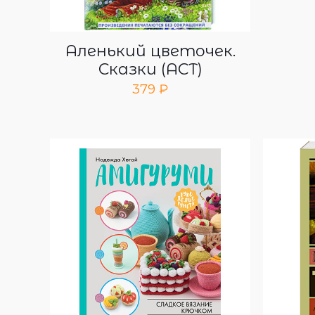
Аленький цветочек.
Сказки (АСТ)
379
₽