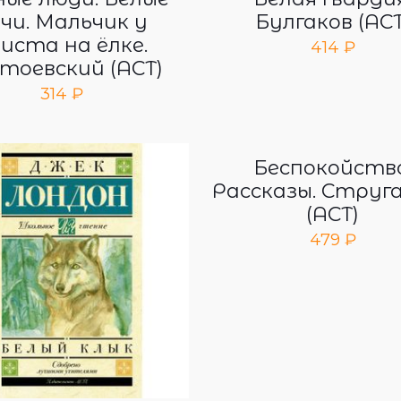
чи. Мальчик у
Булгаков (АСТ
иста на ёлке.
414
₽
тоевский (АСТ)
314
₽
Беспокойство
Рассказы. Струг
(АСТ)
479
₽