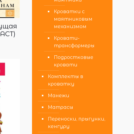
Кроватки с
маятниковым
гущая
механизмом
(АСТ)
Кровати-
трансформеры
Подростковые
кровати
Комплекты в
кроватку
Манежи
Матрасы
Переноски, прыгунки,
кенгуру