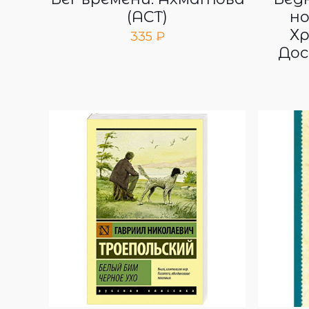
(АСТ)
но
Хр
335
₽
Дос