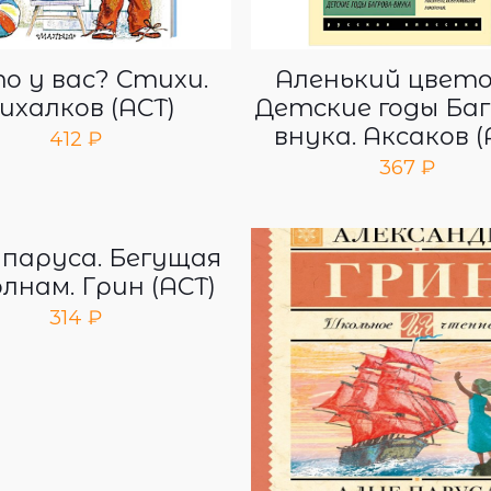
о у вас? Стихи.
Аленький цвето
ихалков (АСТ)
Детские годы Баг
внука. Аксаков (
412
₽
367
₽
 паруса. Бегущая
олнам. Грин (АСТ)
314
₽