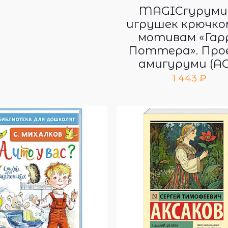
MAGICгуруми.
игрушек крючко
мотивам «Гар
Поттера». Про
амигуруми (АС
1 443
₽