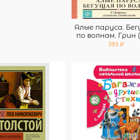
Алые паруса. Бе
по волнам. Грин 
393
₽