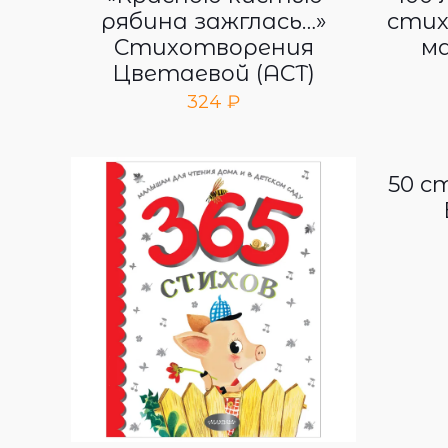
рябина зажглась…»
стих
Стихотворения
ма
Цветаевой (АСТ)
324
₽
50 с