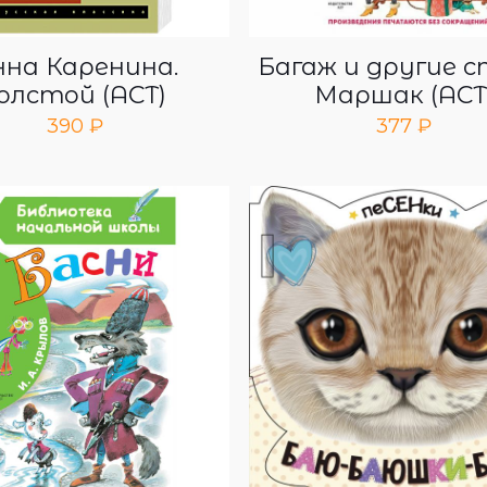
нна Каренина.
Багаж и другие с
олстой (АСТ)
Маршак (АСТ
390
₽
377
₽