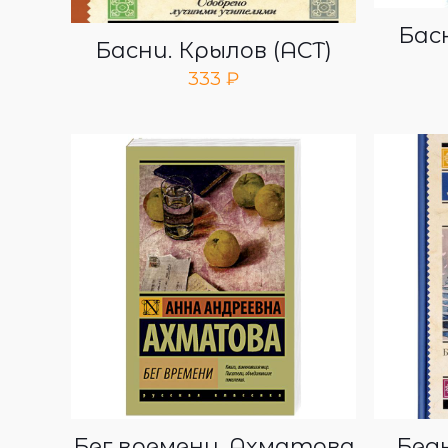
Басн
Басни. Крылов (АСТ)
333
₽
Бег времени. Ахматова
Бед