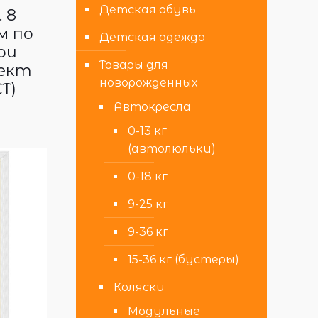
Детская обувь
 8
м по
Детская одежда
ри
Товары для
ект
новорожденных
Т)
Автокресла
0-13 кг
(автолюльки)
0-18 кг
9-25 кг
9-36 кг
15-36 кг (бустеры)
Коляски
Модульные