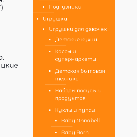
)
Подгузники
Игрушки
Игрушки для девочек
Детские кухни
Кассы и
.
супермаркеты
ацкие
Детская бытовая
техника
Наборы посуды и
продуктов
Куклы и пупсы
Baby Annabell
Baby Born