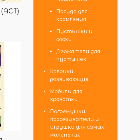
(АСТ)
Посуда для
кормления
Пустышки и
соски
Держатели для
пустышек
Коврики
развивающие
Мобили для
кроватки
Погремушки,
прорезыватели и
игрушки для самых
маленьких
.