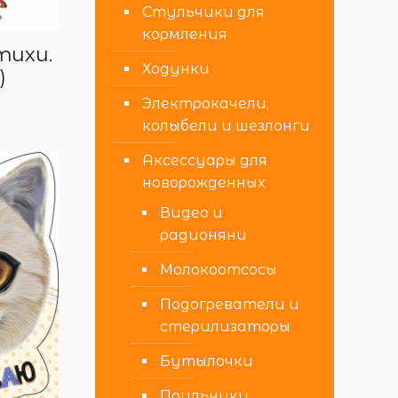
Стульчики для
кормления
тихи.
Ходунки
)
Электрокачели,
колыбели и шезлонги
Аксессуары для
новорожденных
Видео и
радионяни
Молокоотсосы
Подогреватели и
стерилизаторы
Бутылочки
Поильники