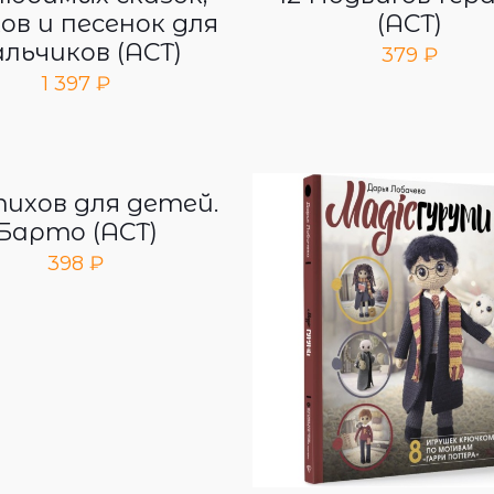
ов и песенок для
(АСТ)
льчиков (АСТ)
379
₽
1 397
₽
тихов для детей.
Барто (АСТ)
398
₽