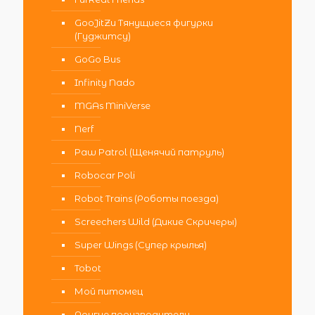
GooJitZu Тянущиеся фигурки
(Гуджитсу)
GoGo Bus
Infinity Nado
MGAs MiniVerse
Nerf
Paw Patrol (Щенячий патруль)
Robocar Poli
Robot Trains (Роботы поезда)
Screechers Wild (Дикие Скричеры)
Super Wings (Супер крылья)
Tobot
Мой питомец
Другие производители