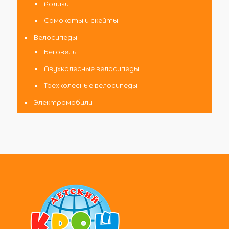
Ролики
Самокаты и скейты
Велосипеды
Беговелы
Двухколесные велосипеды
Трехколесные велосипеды
Электромобили