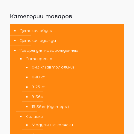
Категории товаров
Детская обувь
Детская одежда
Товары для новорожденных
Автокресла
0-13 кг (автолюльки)
0-18 кг
9-25 кг
9-36 кг
15-36 кг (бустеры)
Коляски
Модульные коляски