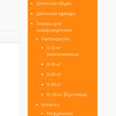
Детская обувь
Детская одежда
Товары для
новорожденных
Автокресла
0-13 кг
(автолюльки)
,
0-18 кг
9-25 кг
9-36 кг
15-36 кг (бустеры)
Коляски
Модульные