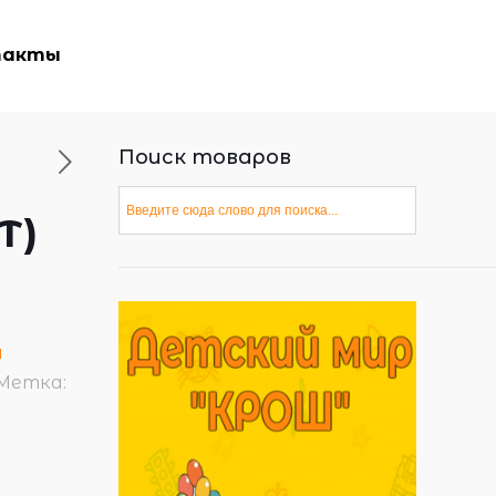
такты
Поиск товаров
Т)
и
Метка: