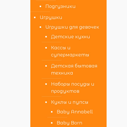
Подгузники
Игрушки
Игрушки для девочек
Детские кухни
Кассы и
супермаркеты
Детская бытовая
техника
Наборы посуды и
продуктов
Куклы и пупсы
Baby Annabell
Baby Born