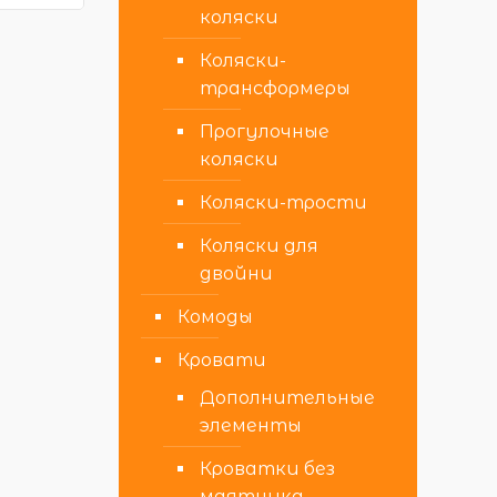
коляски
Коляски-
трансформеры
Прогулочные
коляски
Коляски-трости
Коляски для
двойни
Комоды
Кровати
Дополнительные
элементы
Кроватки без
маятника