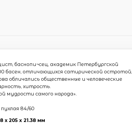
ицист, баснопи¬сец, академик Петербургской
 200 басен, отличающихся сатирической остротой
лова обличались общественные и человеческие
арность, хитрость.
гой мудрости самого народа».
 пухлая 84/60
38 х 205 x 21.38 мм