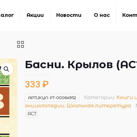
алог
Акции
Новости
О нас
Кон
Басни. Крылов (АС
333
₽
Категории:
Книги 
АРТИКУЛ:
РТ-00064952
энциклопедии
,
Школьная литература
АСТ