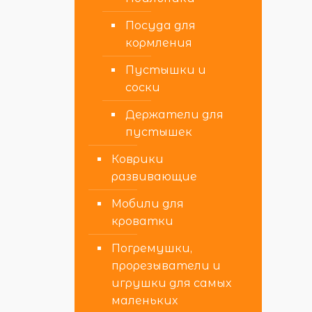
Посуда для
кормления
Пустышки и
соски
Держатели для
пустышек
Коврики
развивающие
Мобили для
кроватки
Погремушки,
прорезыватели и
игрушки для самых
маленьких