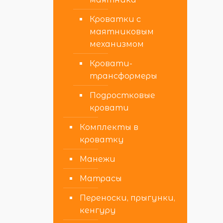
Кроватки с
маятниковым
механизмом
Кровати-
трансформеры
Подростковые
кровати
Комплекты в
кроватку
Манежи
Матрасы
Переноски, прыгунки,
кенгуру