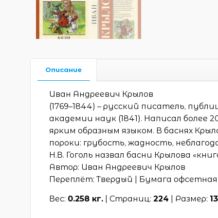
Описание
Иван Андреевич Крылов
(1769–1844) – русский писатель, публ
академии наук (1841). Написал более
ярким образным языком. В баснях Кры
пороки: грубость, жадность, неблагод
Н.В. Гоголь назвал басни Крылова «кни
Автор: Иван Андреевич Крылов
Переплёт: Твердый | Бумага офсетная
Вес:
0.258 кг.
| Страниц:
224
| Размер:
1