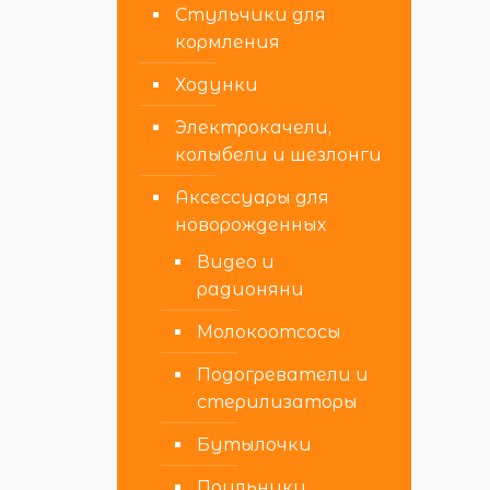
Стульчики для
кормления
Ходунки
Электрокачели,
колыбели и шезлонги
Аксессуары для
новорожденных
Видео и
радионяни
Молокоотсосы
Подогреватели и
стерилизаторы
Бутылочки
Поильники