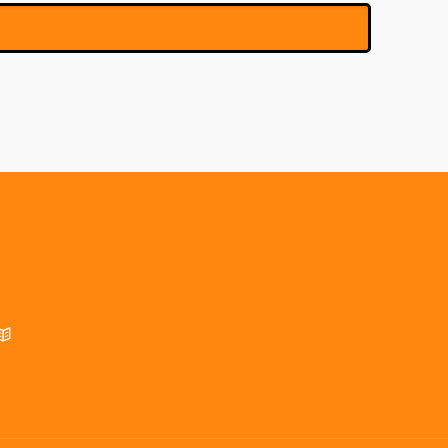
+7 (918) 987-87-03
+7 (988) 6-203-203
krosh09@gmail.com
Политика конфиденциальности