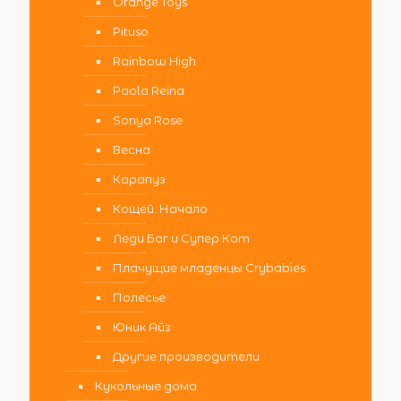
Orange Toys
Pituso
Rainbow High
Paola Reina
Sonya Rose
Весна
Карапуз
Кощей. Начало
Леди Баг и Супер Кот
Плачущие младенцы Crybabies
Полесье
Юник Айз
Другие производители
Кукольные дома