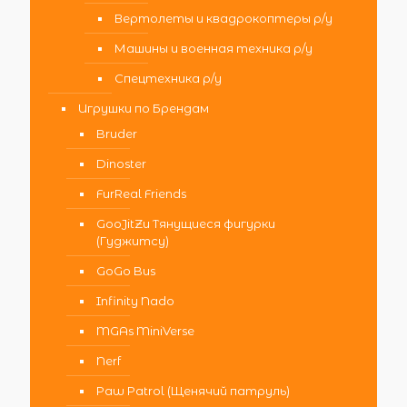
Вертолеты и квадрокоптеры р/у
Машины и военная техника р/у
Спецтехника р/у
Игрушки по Брендам
Bruder
Dinoster
FurReal Friends
GooJitZu Тянущиеся фигурки
(Гуджитсу)
GoGo Bus
Infinity Nado
MGAs MiniVerse
Nerf
Paw Patrol (Щенячий патруль)