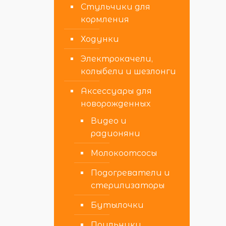
Стульчики для
кормления
Ходунки
Электрокачели,
колыбели и шезлонги
Аксессуары для
новорожденных
Видео и
радионяни
Молокоотсосы
Подогреватели и
стерилизаторы
Бутылочки
Поильники