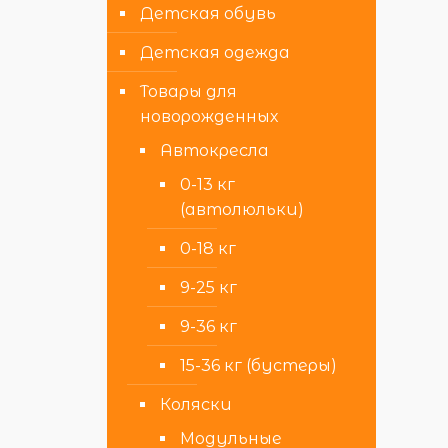
Детская обувь
Детская одежда
Товары для
новорожденных
Автокресла
0-13 кг
(автолюльки)
0-18 кг
9-25 кг
9-36 кг
15-36 кг (бустеры)
Коляски
Модульные