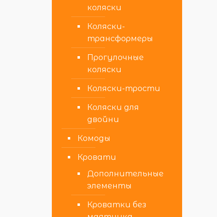
коляски
Коляски-
трансформеры
Прогулочные
коляски
Коляски-трости
Коляски для
двойни
Комоды
Кровати
Дополнительные
элементы
Кроватки без
маятника