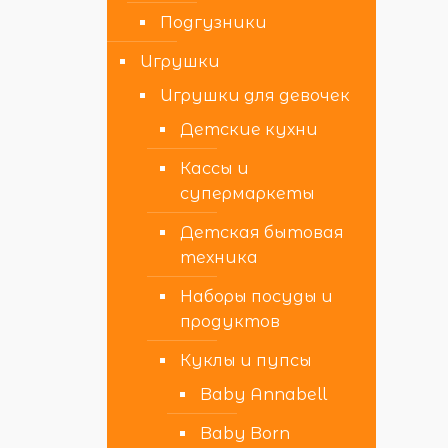
Подгузники
Игрушки
Игрушки для девочек
Детские кухни
Кассы и
супермаркеты
Детская бытовая
техника
Наборы посуды и
продуктов
Куклы и пупсы
Baby Annabell
Baby Born