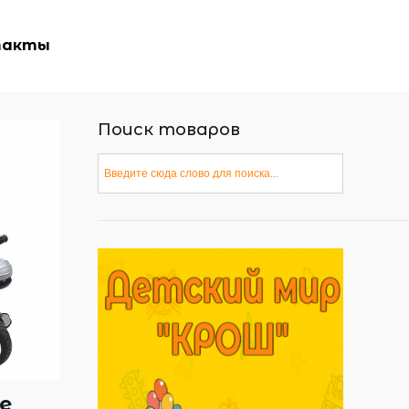
такты
Поиск товаров
е