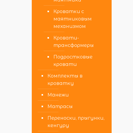
Кроватки с
маятниковым
механизмом
Кровати-
трансформеры
Подростковые
кровати
Комплекты в
кроватку
Манежи
Матрасы
Переноски, прыгунки,
кенгуру