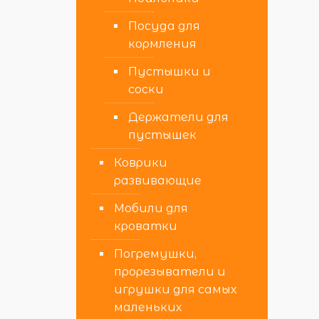
Посуда для
кормления
Пустышки и
соски
Держатели для
пустышек
Коврики
развивающие
Мобили для
кроватки
Погремушки,
прорезыватели и
игрушки для самых
маленьких