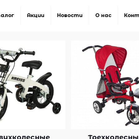
алог
Акции
Новости
О нас
Кон
вухколесные
Трехколесны