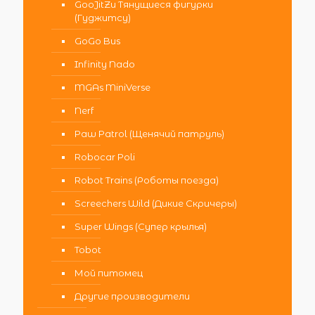
GooJitZu Тянущиеся фигурки
(Гуджитсу)
GoGo Bus
Infinity Nado
MGAs MiniVerse
Nerf
Paw Patrol (Щенячий патруль)
Robocar Poli
Robot Trains (Роботы поезда)
Screechers Wild (Дикие Скричеры)
Super Wings (Супер крылья)
Tobot
Мой питомец
Другие производители