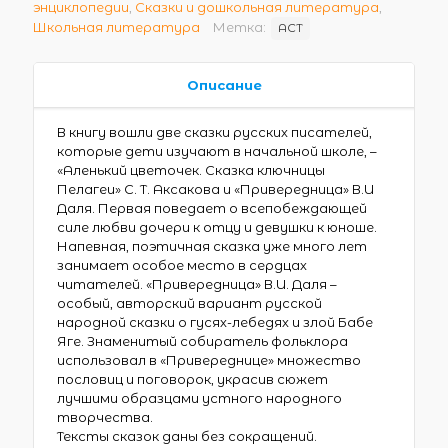
энциклопедии
,
Сказки и дошкольная литература
,
Школьная литература
Метка:
АСТ
Описание
В книгу вошли две сказки русских писателей,
которые дети изучают в начальной школе, –
«Аленький цветочек. Сказка ключницы
Пелагеи» С. Т. Аксакова и «Привередница» В.И
Даля. Первая поведает о всепобеждающей
силе любви дочери к отцу и девушки к юноше.
Напевная, поэтичная сказка уже много лет
занимает особое место в сердцах
читателей. «Привередница» В.И. Даля –
особый, авторский вариант русской
народной сказки о гусях-лебедях и злой Бабе
Яге. Знаменитый собиратель фольклора
использовал в «Привереднице» множество
пословиц и поговорок, украсив сюжет
лучшими образцами устного народного
творчества.
Тексты сказок даны без сокращений.