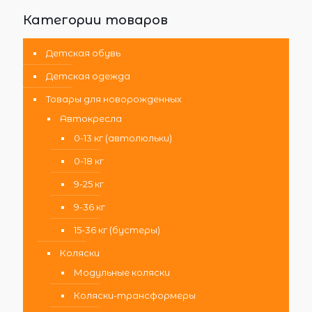
Категории товаров
Детская обувь
Детская одежда
Товары для новорожденных
Автокресла
0-13 кг (автолюльки)
0-18 кг
9-25 кг
9-36 кг
15-36 кг (бустеры)
Коляски
Модульные коляски
Коляски-трансформеры