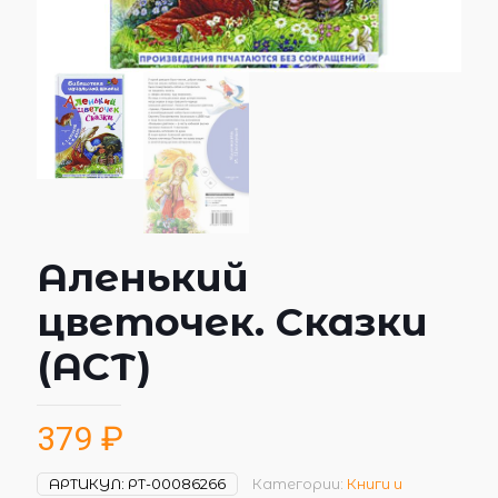
Аленький
цветочек. Сказки
(АСТ)
379
₽
АРТИКУЛ:
РТ-00086266
Категории:
Книги и