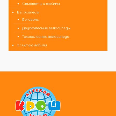
Самокаты и скейты
Велосипеды
Беговелы
Двухколесные велосипеды
Трехколесные велосипеды
Электромобили