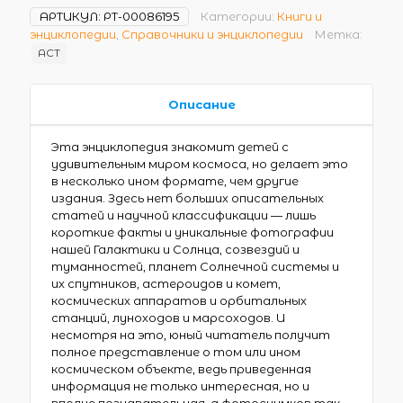
АРТИКУЛ:
РТ-00086195
Категории:
Книги и
энциклопедии
,
Справочники и энциклопедии
Метка:
АСТ
Описание
Эта энциклопедия знакомит детей с
удивительным миром космоса, но делает это
в несколько ином формате, чем другие
издания. Здесь нет больших описательных
статей и научной классификации — лишь
короткие факты и уникальные фотографии
нашей Галактики и Солнца, созвездий и
туманностей, планет Солнечной системы и
их спутников, астероидов и комет,
космических аппаратов и орбитальных
станций, луноходов и марсоходов. И
несмотря на это, юный читатель получит
полное представление о том или ином
космическом объекте, ведь приведенная
информация не только интересная, но и
вполне познавательная, а фотоснимков так