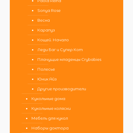
Paola Reina
Sonya Rose
Весна
Карапуз
Кощей. Начало
Леди Баг и Супер Кот
Плачущие младенцы Crybabies
Полесье
Юник Айз
Другие производители
Кукольные дома
Кукольные коляски
Мебель для кукол
Наборы доктора