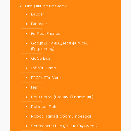
Игрушки по Брендам
Bruder
Dinoster
FurReal Friends
GooJitZu Тянущиеся фигурки
(Гуджитсу)
GoGo Bus
Infinity Nado
MGAs MiniVerse
Nerf
Paw Patrol (Щенячий патруль)
Robocar Poli
Robot Trains (Роботы поезда)
Screechers Wild (Дикие Скричеры)