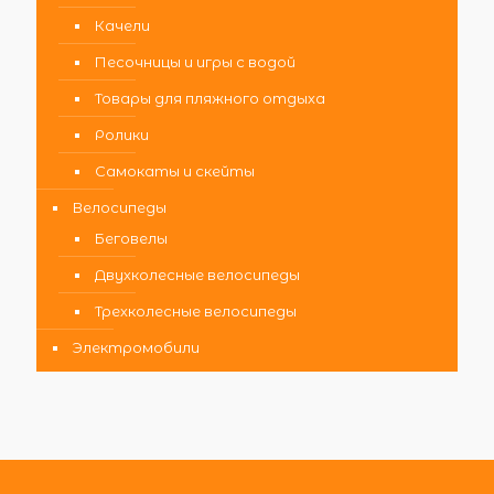
Качели
Песочницы и игры с водой
Товары для пляжного отдыха
Ролики
Самокаты и скейты
Велосипеды
Беговелы
Двухколесные велосипеды
Трехколесные велосипеды
Электромобили