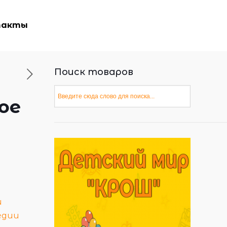
такты
Поиск товаров
ое
и
едии