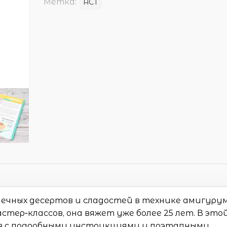
Метка:
АСТ
шечных десертов и сладостей в технике амигурум
тер‑классов, она вяжет уже более 25 лет. В это
сов с подробными инструкциями и поэтапными