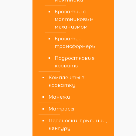
Кроватки с
маятниковым
механизмом
Кровати-
трансформеры
Подростковые
кровати
Комплекты в
кроватку
Манежи
Матрасы
Переноски, прыгунки,
кенгуру