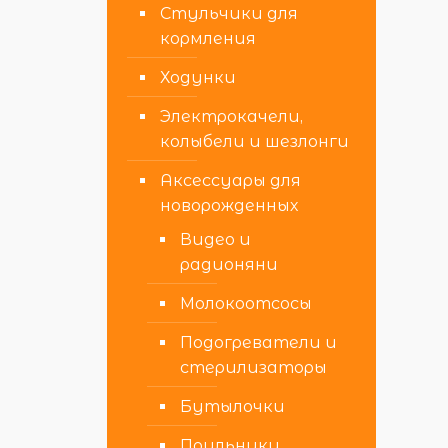
Стульчики для
кормления
Ходунки
Электрокачели,
колыбели и шезлонги
Аксессуары для
новорожденных
Видео и
радионяни
Молокоотсосы
Подогреватели и
стерилизаторы
Бутылочки
Поильники