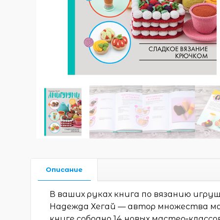
Описание
В ваших руках книга по вязанию игру
Надежда Хегай — автор множества мас
книге собрано 14 новых мастер‑клас