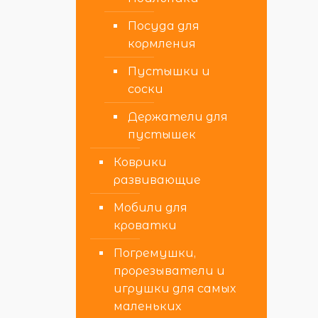
Посуда для
кормления
Пустышки и
соски
Держатели для
пустышек
Коврики
развивающие
Мобили для
кроватки
Погремушки,
прорезыватели и
игрушки для самых
маленьких