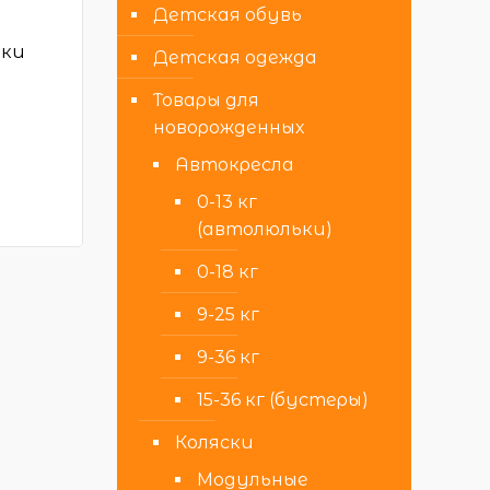
Детская обувь
ыки
Детская одежда
Товары для
новорожденных
Автокресла
0-13 кг
(автолюльки)
0-18 кг
9-25 кг
9-36 кг
15-36 кг (бустеры)
Коляски
Модульные