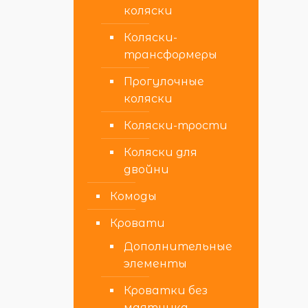
коляски
Коляски-
трансформеры
Прогулочные
коляски
Коляски-трости
Коляски для
двойни
Комоды
Кровати
Дополнительные
элементы
Кроватки без
маятника