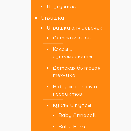
Подгузники
Игрушки
Игрушки для девочек
Детские кухни
Кассы и
супермаркеты
Детская бытовая
техника
Наборы посуды и
продуктов
Куклы и пупсы
Baby Annabell
Baby Born