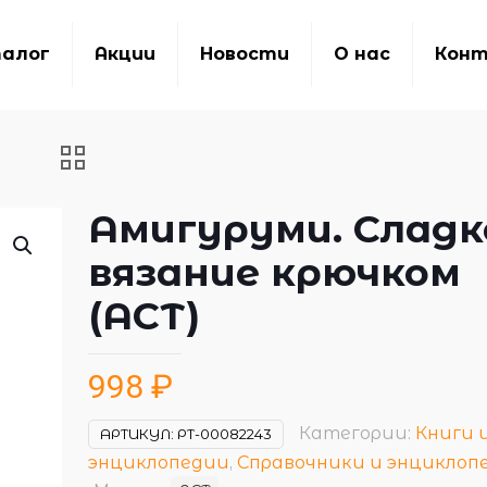
алог
Акции
Новости
О нас
Кон
Амигуруми. Сладк
вязание крючком
(АСТ)
998
₽
Категории:
Книги 
АРТИКУЛ:
РТ-00082243
энциклопедии
,
Справочники и энциклоп