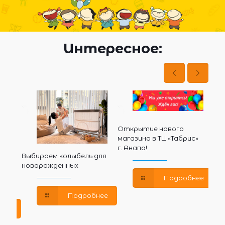
Интересное:
Открытие нового
магазина в ТЦ «Табрис»
г. Анапа!
Ин
Выбираем колыбель для
де
новорожденных
им
Подробнее
Подробнее
нее