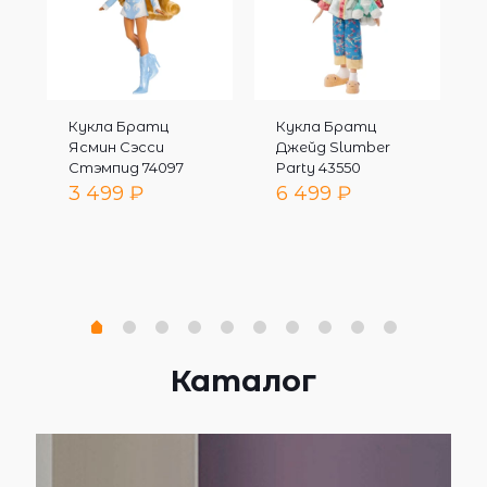
Кукла Братц
Кукла Братц
Ясмин Сэсси
Джейд Slumber
Стэмпид 74097
Party 43550
3 499
₽
6 499
₽
Каталог