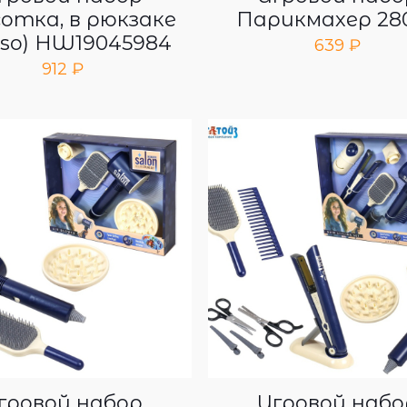
отка, в рюкзаке
Парикмахер 280
uso) HW19045984
639
₽
912
₽
гровой набор
Игровой набо