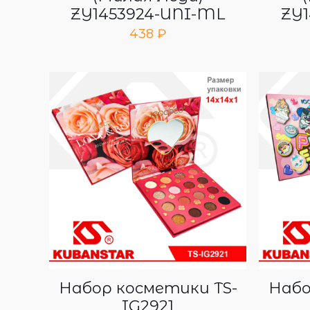
ZY1453924-UNI-ML
ZY1
438
₽
Набор косметики TS-
Набо
IG2921