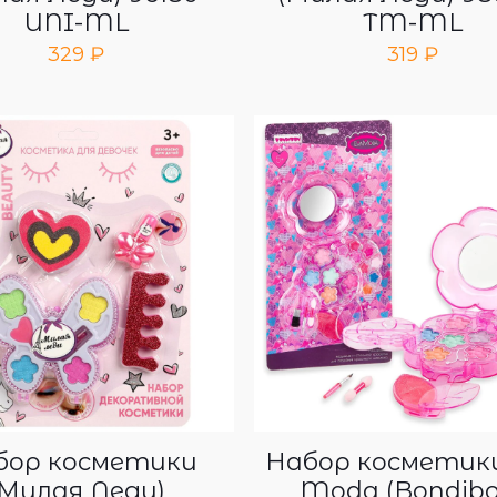
UNI-ML
TM-ML
329
₽
319
₽
бор косметики
Набор косметик
(Милая Леди)
Moda (Bondibo