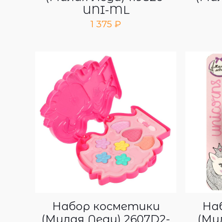
UNI-ML
1 375
₽
Набор косметики
На
(Милая Леди) 2607D2-
(Ми