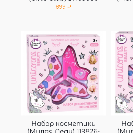
899
₽
Набор косметики
На
(Милая Леди) 119826-
(Мил