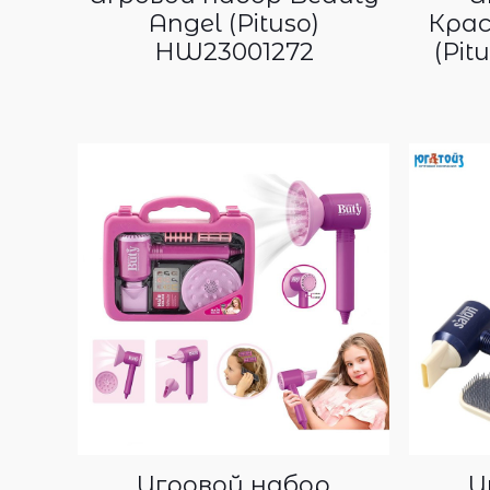
Angel (Pituso)
Крас
HW23001272
(Pit
Игровой набор
И