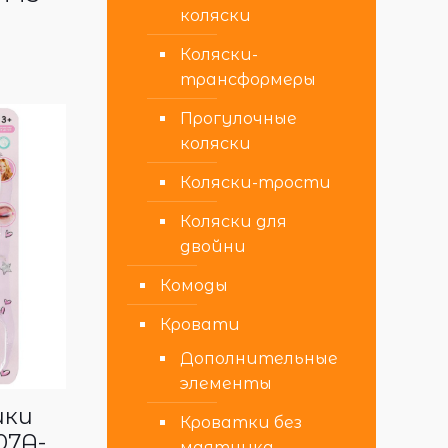
коляски
Коляски-
трансформеры
Прогулочные
коляски
Коляски-трости
Коляски для
двойни
Комоды
Кровати
Дополнительные
элементы
ики
Кроватки без
07A-
маятника