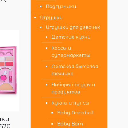
Подгузники
Игрушки
Игрушки для девочек
Детские кухни
Кассы и
супермаркеты
Детская бытовая
техника
Наборы посуды и
продуктов
Куклы и пупсы
Baby Annabell
ики
Baby Born
620