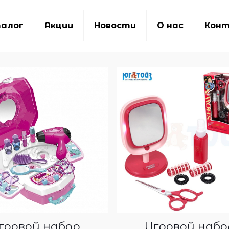
алог
Акции
Новости
О нас
Кон
гровой набор
Игровой набо