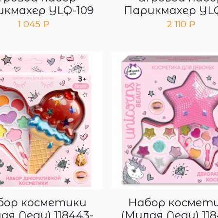
кмахер YLQ-109
Парикмахер YLQ
1 045
₽
2 110
₽
бор косметики
Набор космет
ая Леди) 118443-
(Милая Леди) 118