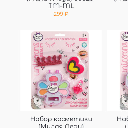
TM-ML
299
₽
Набор косметики
На
(Милая Леди)