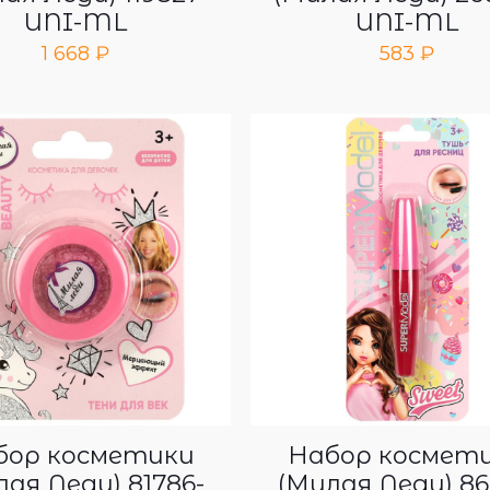
UNI-ML
UNI-ML
1 668
₽
583
₽
бор косметики
Набор космет
лая Леди) 81786-
(Милая Леди) 86