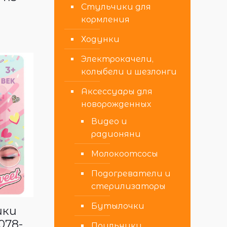
Стульчики для
кормления
Ходунки
Электрокачели,
колыбели и шезлонги
Аксессуары для
новорожденных
Видео и
радионяни
Молокоотсосы
Подогреватели и
стерилизаторы
Бутылочки
ики
078-
Поильники