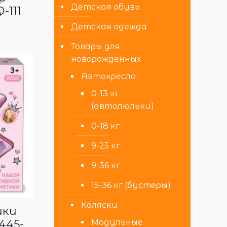
Детская обувь
-111
Детская одежда
Товары для
новорожденных
Автокресла
0-13 кг
(автолюльки)
0-18 кг
9-25 кг
9-36 кг
15-36 кг (бустеры)
Коляски
ики
Модульные
445-