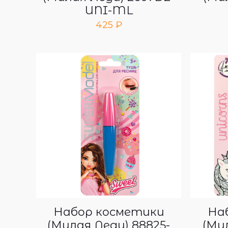
UNI-ML
425
₽
Набор косметики
На
(Милая Леди) 88825-
(Мил