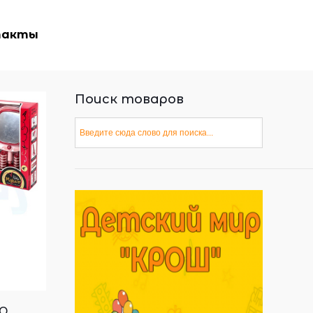
такты
Поиск товаров
р