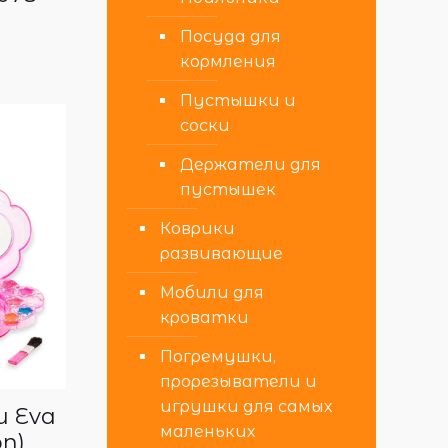
Посуда для
кормления
Пустышки и
соски
Держатели для
пустышек
Коврики
развивающие
Мобили для
кроватки
Погремушки,
прорезыватели и
игрушки для самых
и Eva
маленьких
n)