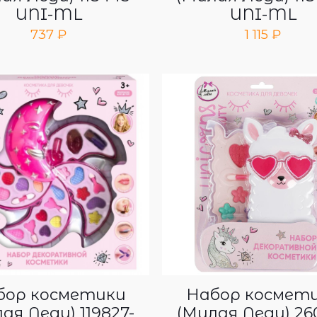
UNI-ML
UNI-ML
737
₽
1 115
₽
бор косметики
Набор космет
ая Леди) 119827-
(Милая Леди) 26