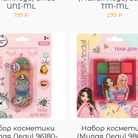
UNI-ML
TM-ML
199
₽
299
₽
бор косметики
Набор космет
ая Леди) 96180-
(Милая Леди) 98