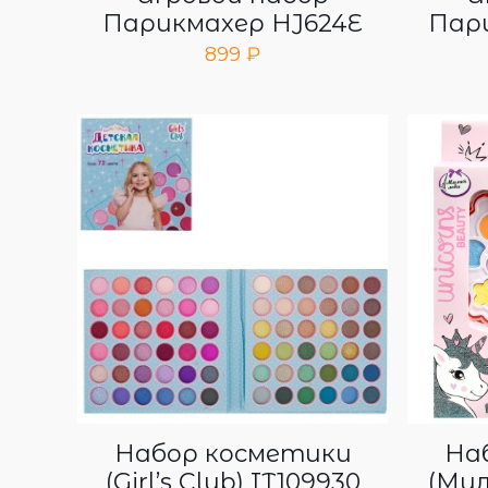
Парикмахер HJ624E
Пари
899
₽
Набор косметики
На
(Girl’s Club) IT109930
(Мил