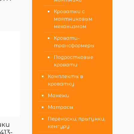
Кроватки с
маятниковым
механизмом
Кровати-
трансформеры
Подростковые
кровати
Комплекты в
кроватку
Манежи
Матрасы
Переноски, прыгунки,
ики
кенгуру
413-