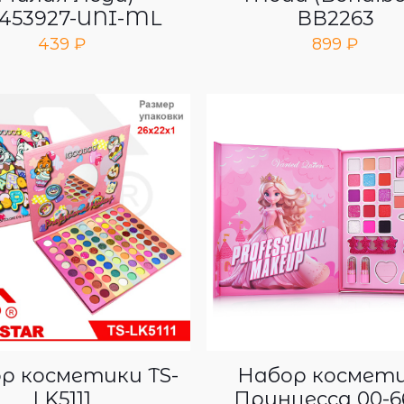
453927-UNI-ML
ВВ2263
439
₽
899
₽
р косметики TS-
Набор космет
LK5111
Принцесса 00-6