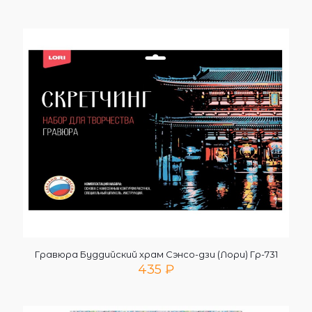
Гравюра Буддийский храм Сэнсо-дзи (Лори) Гр-731
435
₽