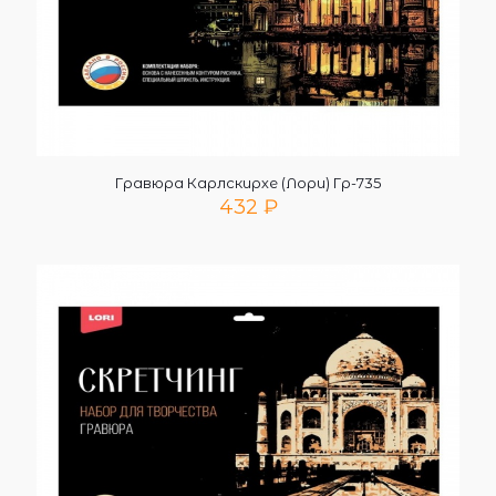
Гравюра Карлскирхе (Лори) Гр-735
432
₽