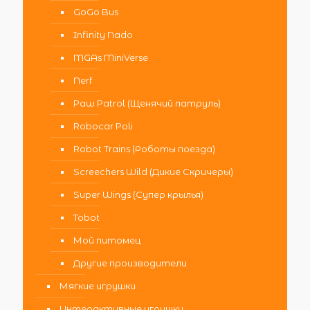
GoGo Bus
Infinity Nado
MGAs MiniVerse
Nerf
Paw Patrol (Щенячий патруль)
Robocar Poli
Robot Trains (Роботы поезда)
Screechers Wild (Дикие Скричеры)
Super Wings (Супер крылья)
Tobot
Мой питомец
Другие производители
Мягкие игрушки
Интерактивные игрушки