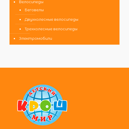
Велосипеды
Беговелы
Двухколесные велосипеды
Трехколесные велосипеды
Электромобили