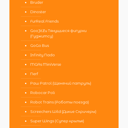
Bruder
Dinoster
FurReal Friends
GooJitZu Тянущиеся фигурки
(Гуджитсу)
GoGo Bus
Infinity Nado
MGAs MiniVerse
Nerf
Paw Patrol (Щенячий патруль)
Robocar Poli
Robot Trains (Роботы поезда)
Screechers Wild (Дикие Скричеры)
Super Wings (Супер крылья)