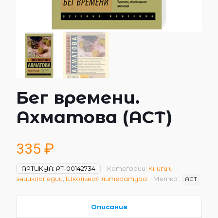
Бег времени.
Ахматова (АСТ)
335
₽
АРТИКУЛ:
РТ-00142734
Категории:
Книги и
энциклопедии
,
Школьная литература
Метка:
АСТ
Описание