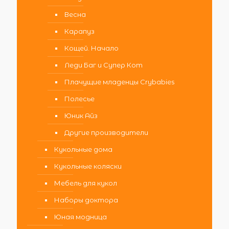
Весна
Карапуз
Кощей. Начало
Леди Баг и Супер Кот
Плачущие младенцы Crybabies
Полесье
Юник Айз
Другие производители
Кукольные дома
Кукольные коляски
Мебель для кукол
Наборы доктора
Юная модница