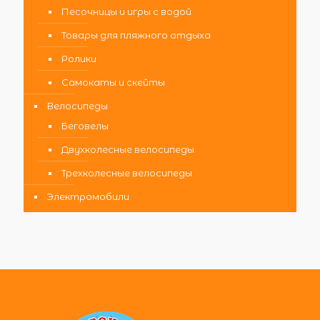
Песочницы и игры с водой
Товары для пляжного отдыха
Ролики
Самокаты и скейты
Велосипеды
Беговелы
Двухколесные велосипеды
Трехколесные велосипеды
Электромобили