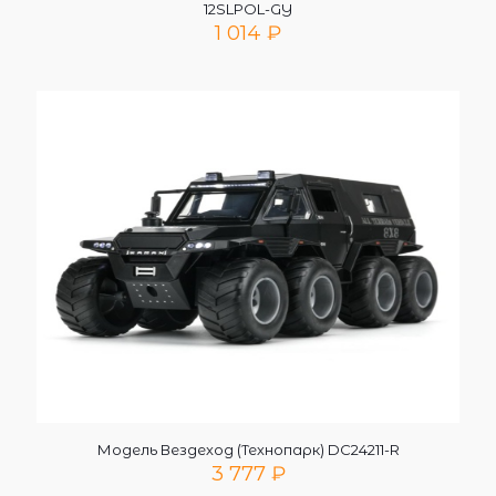
12SLPOL-GY
1 014
₽
Модель Вездеход (Технопарк) DC24211-R
3 777
₽