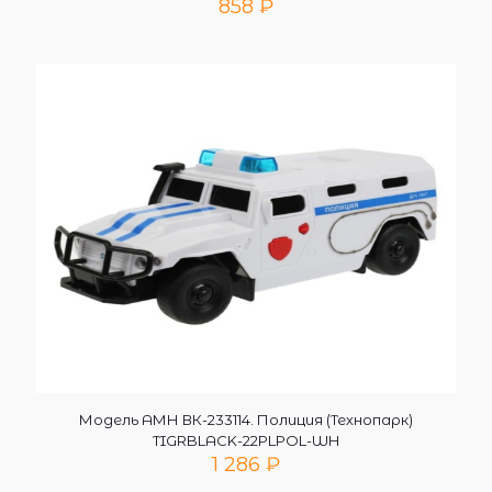
858
₽
Модель АМН ВК-233114. Полиция (Технопарк)
TIGRBLACK-22PLPOL-WH
1 286
₽