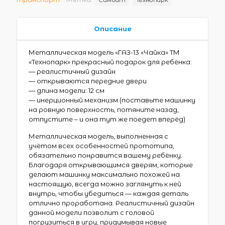
Описание
Металлическая модель «ГАЗ-13 «Чайка» ТМ
«Технопарк» прекрасный подарок для ребёнка:
— реалистичный дизайн
— открываются передние двери
— длина модели: 12 см
— инерционный механизм (поставьте машинку
на ровную поверхность, потяните назад,
отпустите – и она тут же поедет вперёд)
Металлическая модель, выполненная с
учётом всех особенностей прототипа,
обязательно понравится вашему ребёнку.
Благодаря открывающимся дверям, которые
делают машинку максимально похожей на
настоящую, всегда можно заглянуть к ней
внутрь, чтобы убедиться — каждая деталь
отлично проработана. Реалистичный дизайн
данной модели позволит с головой
погрузиться в игру, придумывая новые