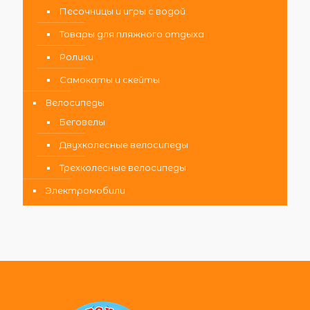
Песочницы и игры с водой
Товары для пляжного отдыха
Ролики
Самокаты и скейты
Велосипеды
Беговелы
Двухколесные велосипеды
Трехколесные велосипеды
Электромобили