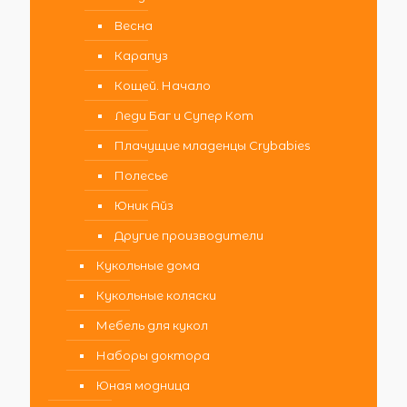
Весна
Карапуз
Кощей. Начало
Леди Баг и Супер Кот
Плачущие младенцы Crybabies
Полесье
Юник Айз
Другие производители
Кукольные дома
Кукольные коляски
Мебель для кукол
Наборы доктора
Юная модница