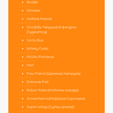
Bruder
Dinoster
FurReal Friends
GooJitZu Тянущиеся фигурки
(Гуджитсу)
GoGo Bus
Infinity Nado
MGAs MiniVerse
Nerf
Paw Patrol (Щенячий патруль)
Robocar Poli
Robot Trains (Роботы поезда)
Screechers Wild (Дикие Скричеры)
Super Wings (Супер крылья)