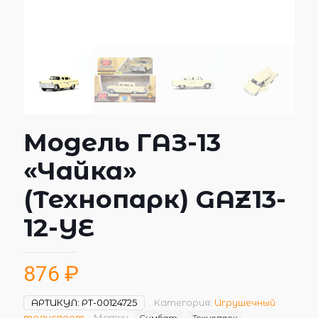
Модель ГАЗ-13
«Чайка»
(Технопарк) GAZ13-
12-YE
876
₽
АРТИКУЛ:
РТ-00124725
Категория:
Игрушечный
транспорт
Метки:
Симбат
Технопарк