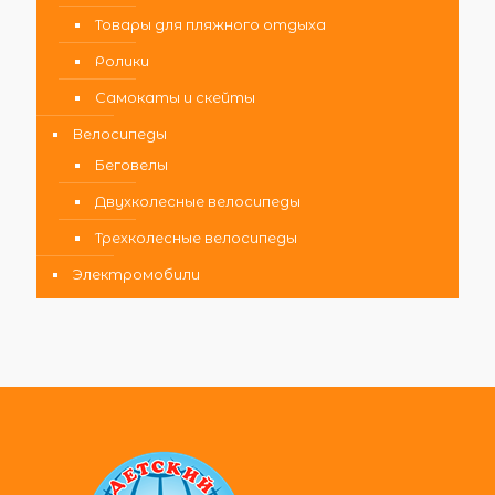
Товары для пляжного отдыха
Ролики
Самокаты и скейты
Велосипеды
Беговелы
Двухколесные велосипеды
Трехколесные велосипеды
Электромобили