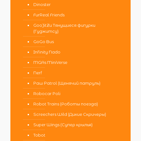
Dinoster
FurReal Friends
GooJitZu Тянущиеся фигурки
(Гуджитсу)
GoGo Bus
Infinity Nado
MGAs MiniVerse
Nerf
Paw Patrol (Щенячий патруль)
Robocar Poli
Robot Trains (Роботы поезда)
Screechers Wild (Дикие Скричеры)
Super Wings (Супер крылья)
Tobot