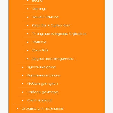
Весна
Карапуз
Кощей. Начало
Леди Баг и Супер Кот
Плачущие младенцы Crybabies
Полесье
Юник Айз
Другие производители
Кукольные дома
Кукольные коляски
Мебель для кукол
Наборы доктора
Юная модница
Игрушки для мальчиков