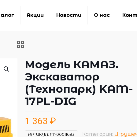
алог
Акции
Новости
О нас
Кон
Модель КАМАЗ.
Экскаватор
(Технопарк) KAM-
17PL-DIG
1 363
₽
Категория:
Игруше
АРТИКУЛ:
РТ-00011683