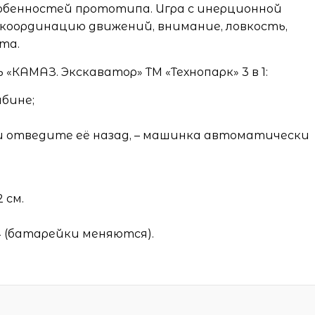
собенностей прототипа. Игра с инерционной
координацию движений, внимание, ловкость,
та.
КАМАЗ. Экскаватор» ТМ «Технопарк» 3 в 1:
бине;
и отведите её назад, – машинка автоматически
 см.
 (батарейки меняются).