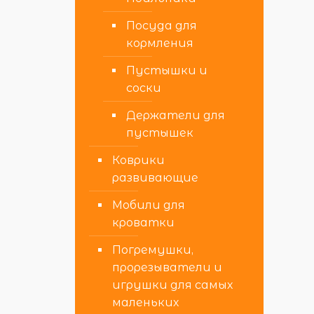
Посуда для
кормления
Пустышки и
соски
Держатели для
пустышек
Коврики
развивающие
Мобили для
кроватки
Погремушки,
прорезыватели и
игрушки для самых
маленьких