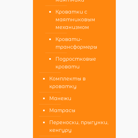
Кроватки с
маятниковым
механизмом
Кровати-
трансформеры
Подростковые
кровати
Комплекты в
кроватку
Манежи
Матрасы
Переноски, прыгунки,
кенгуру