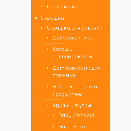
Подгузники
Игрушки
Игрушки для девочек
Детские кухни
Кассы и
супермаркеты
Детская бытовая
техника
Наборы посуды и
продуктов
Куклы и пупсы
Baby Annabell
Baby Born