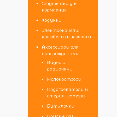
Стульчики для
кормления
Ходунки
Электрокачели,
колыбели и шезлонги
Аксессуары для
новорожденных
Видео и
радионяни
Молокоотсосы
Подогреватели и
стерилизаторы
Бутылочки
Поильники