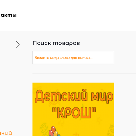
такты
Поиск товаров
чный