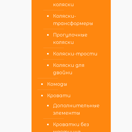
коляски
Коляски-
трансформеры
Прогулочные
коляски
Коляски-трости
Коляски для
двойни
Комоды
Кровати
Дополнительные
элементы
Кроватки без
маятника