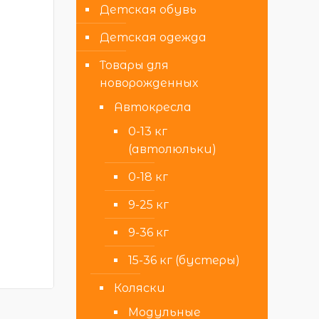
Детская обувь
Детская одежда
Товары для
новорожденных
Автокресла
0-13 кг
(автолюльки)
0-18 кг
9-25 кг
9-36 кг
15-36 кг (бустеры)
Коляски
Модульные