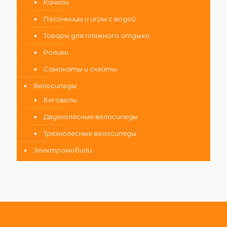
Качели
Песочницы и игры с водой
Товары для пляжного отдыха
Ролики
Самокаты и скейты
Велосипеды
Беговелы
Двухколесные велосипеды
Трехколесные велосипеды
Электромобили