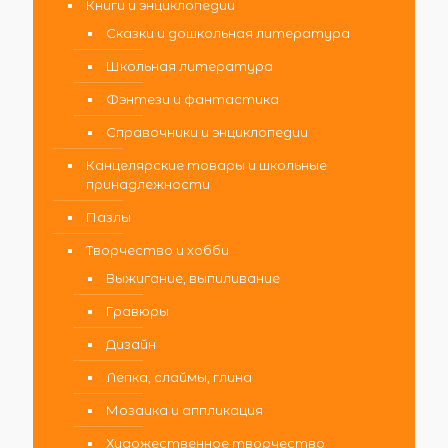
Книги и энциклопедии
Сказки и дошкольная литература
Школьная литература
Фэнтези и фантастика
Справочники и энциклопедии
Канцелярские товары и школьные
принадлежности
Пазлы
Творчество и хобби
Выжигание, выпиливание
Гравюры
Дизайн
Лепка, слаймы, глина
Мозаика и аппликация
Художественное творчество