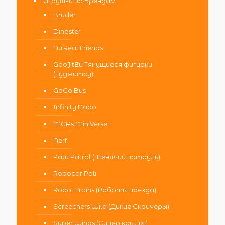
Игрушки по Брендам
Bruder
Dinoster
FurReal Friends
GooJitZu Тянущиеся фигурки
(Гуджитсу)
GoGo Bus
Infinity Nado
MGAs MiniVerse
Nerf
Paw Patrol (Щенячий патруль)
Robocar Poli
Robot Trains (Роботы поезда)
Screechers Wild (Дикие Скричеры)
Super Wings (Супер крылья)