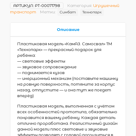
АРТИКУЛ:
РТ-00071798
Категория:
Игрушечный
транспорт
Метки:
Симбат
Технопарк
Описание
Пластиковая модель «КамАЗ. Самосвал» ТМ
«Технопарк» — прекрасный подарок для
ребёнка:
— световые эффекты
— звуковое сопровождение
— поднимается кузов
— инерционный механизм (поставьте машинку
на ровную поверхность, потяните за корпус
назад, отпустите — и она тут же поедет
вперёд)
Пластиковая модель, выполненная с учётом
всех особенностей прототипа, обязательно
понравится вашему ребёнку. Каждая деталь
отлично проработана. Реалистичный дизайн
данной модели плюс световые и звуковые
эффекты позволят с головой погрузиться в