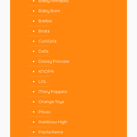
Baby Annabell
Baby Born
Barbie
Bratz
CurliGirls
Defa
Disney Princess
KNOPA
LOL
Mary Poppins
Orange Toys
Pituso
Rainbow High
Paola Reina