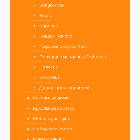
Sonya Rose
Весна
Карапуз
Кощей. Начало
Леди Баг и Супер Кот
Плачущие младенцы Crybabies
Полесье
Юник Айз
Другие производители
Кукольные дома
Кукольные коляски
Мебель для кукол
Наборы доктора
Юная модница