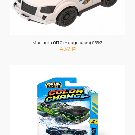
Машинка ДПС (Нордпласт) 055/3
437
₽