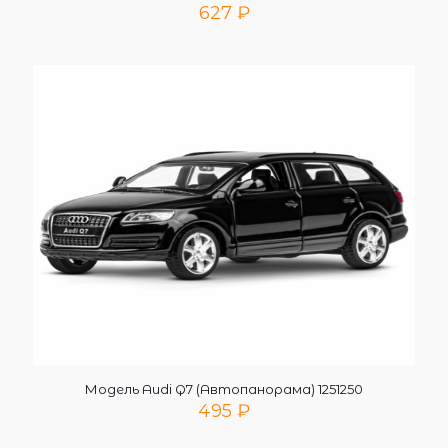
627
₽
Модель Audi Q7 (Автопанорама) 1251250
495
₽