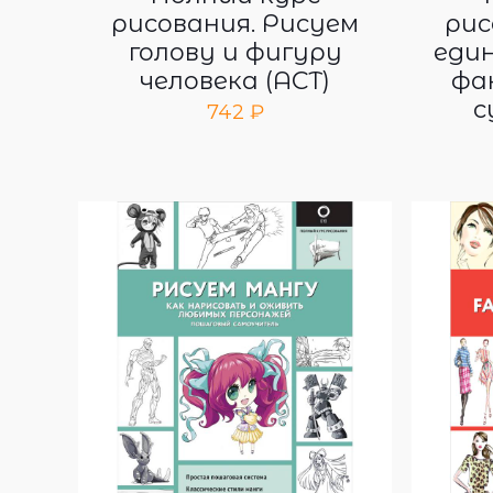
рисования. Рисуем
рис
голову и фигуру
един
человека (АСТ)
фа
с
742
₽