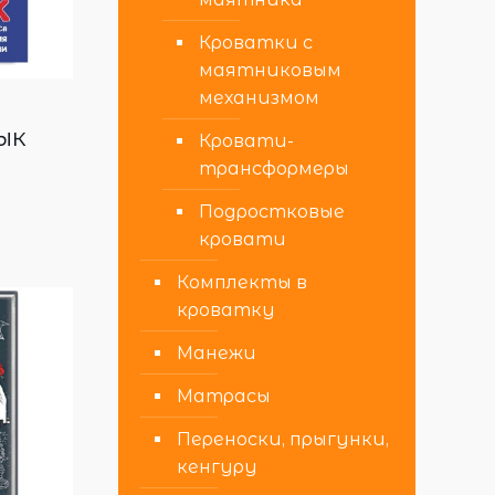
Кроватки с
маятниковым
механизмом
ык
Кровати-
трансформеры
Подростковые
кровати
Комплекты в
кроватку
Манежи
Матрасы
Переноски, прыгунки,
кенгуру