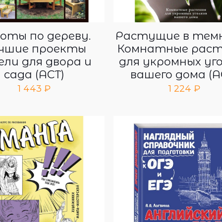
оты по дереву.
Растущие в тем
чшие проекты
Комнатные раст
ели для двора и
для укромных уг
сада (АСТ)
вашего дома (А
1 443
₽
1 224
₽