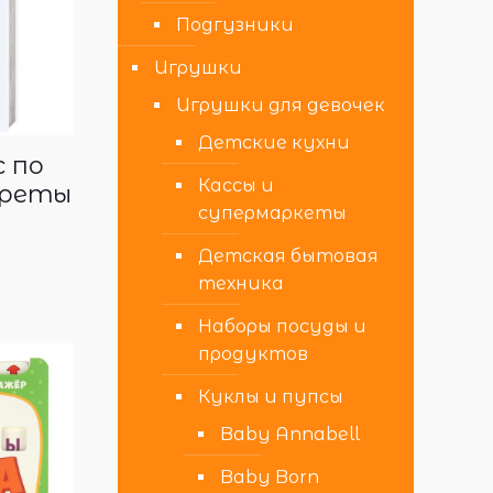
Подгузники
Игрушки
Игрушки для девочек
Детские кухни
с по
Кассы и
треты
супермаркеты
Детская бытовая
техника
Наборы посуды и
продуктов
Куклы и пупсы
Baby Annabell
Baby Born