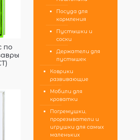
Посуда для
кормления
Пустышки и
соски
с по
Держатели для
завры
пустышек
СТ)
Коврики
развивающие
Мобили для
кроватки
Погремушки,
прорезыватели и
игрушки для самых
маленьких