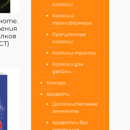
коляски
Коляски-
ноте.
трансформеры
ения
Прогулочные
олков
коляски
СТ)
Коляски-трости
Коляски для
двойни
Комоды
Кровати
Дополнительные
элементы
Кроватки без
маятника