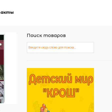
такты
Поиск товаров
с