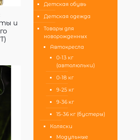
Детская обувь
с
Детская одежда
еты и
Товары для
го
новорожденных
Т)
Автокресла
0-13 кг
(автолюльки)
0-18 кг
9-25 кг
9-36 кг
15-36 кг (бустеры)
Коляски
Модульные