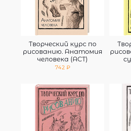
Творческий курс по
Тво
рисованию. Анатомия
рисов
человека (АСТ)
с
742
₽