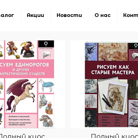
алог
Акции
Новости
О нас
Кон
Полный курс
Полный кур