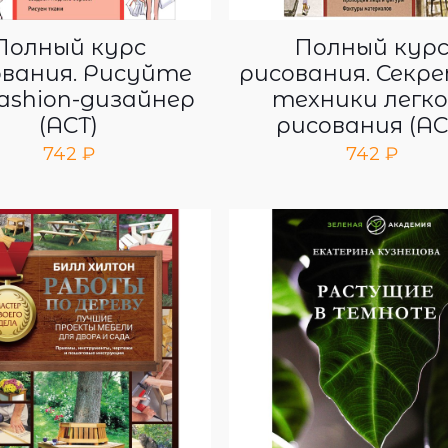
Полный курс
Полный кур
ования. Рисуйте
рисования. Секр
fashion-дизайнер
техники легко
(АСТ)
рисования (АС
742
₽
742
₽