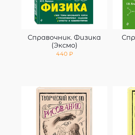
Справочник. Физика
Спр
(Эксмо)
440
₽