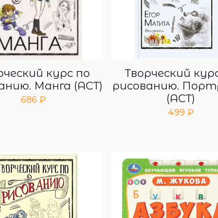
рческий курс по
Творческий кур
анию. Манга (АСТ)
рисованию. Пор
(АСТ)
686
₽
499
₽