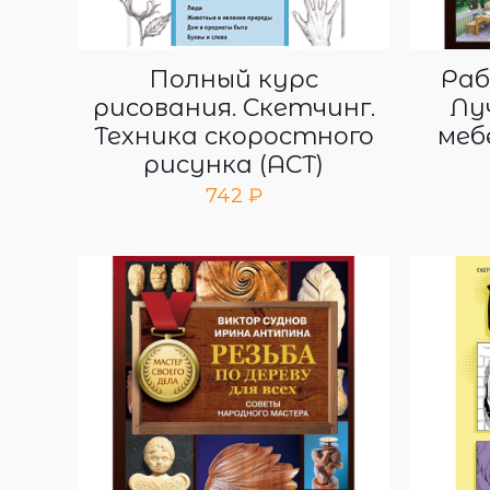
Полный курс
Раб
рисования. Скетчинг.
Лу
Техника скоростного
меб
рисунка (АСТ)
742
₽