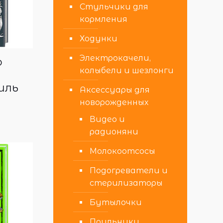
Стульчики для
кормления
Ходунки
Электрокачели,
о
колыбели и шезлонги
иль
Аксессуары для
новорожденных
Видео и
радионяни
Молокоотсосы
Подогреватели и
стерилизаторы
Бутылочки
Поильники