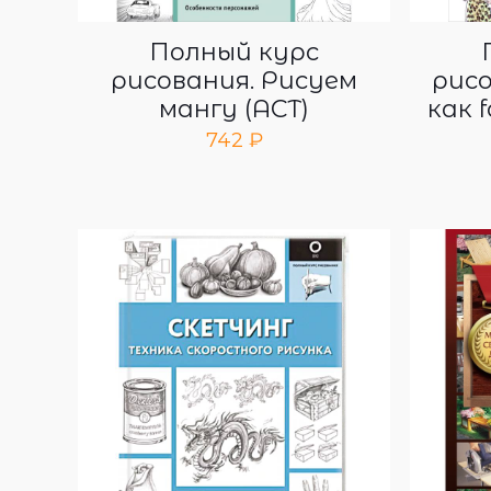
Полный курс
рисования. Рисуем
рис
мангу (АСТ)
как 
742
₽