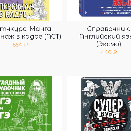
тчкурс: Манга.
Справочник.
наж в кадре (АСТ)
Английский яз
(Эксмо)
654
₽
440
₽