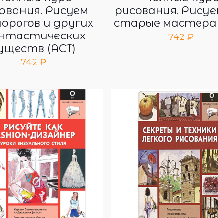
ования. Рисуем
рисования. Рисуе
орогов и других
старые мастера 
нтастических
742
₽
уществ (АСТ)
742
₽