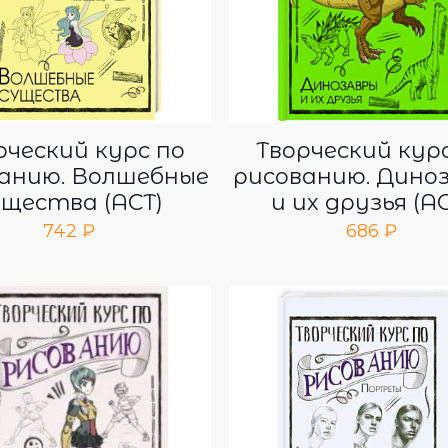
рческий курс по
Творческий кур
анию. Волшебные
рисованию. Дино
ущества (АСТ)
и их друзья (А
742
₽
686
₽