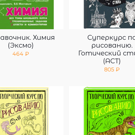
авочник. Химия
Суперкурс п
(Эксмо)
рисованию.
Готический ст
464
₽
(АСТ)
805
₽