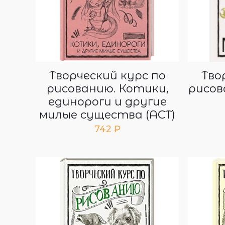
Творческий курс по
Тво
рисованию. Котики,
рисов
единороги и другие
милые существа (АСТ)
742
₽