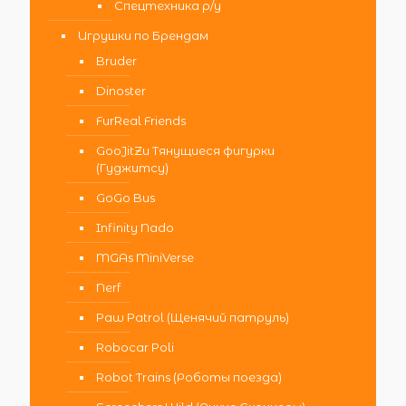
Спецтехника р/у
Игрушки по Брендам
Bruder
Dinoster
FurReal Friends
GooJitZu Тянущиеся фигурки
(Гуджитсу)
GoGo Bus
Infinity Nado
MGAs MiniVerse
Nerf
Paw Patrol (Щенячий патруль)
Robocar Poli
Robot Trains (Роботы поезда)