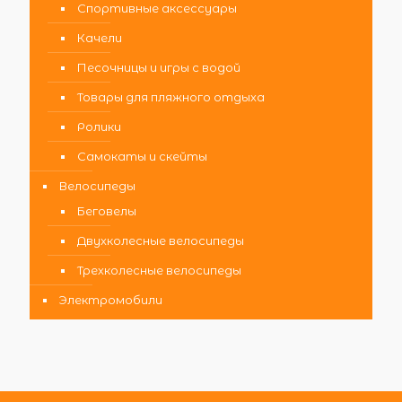
Спортивные аксессуары
Качели
Песочницы и игры с водой
Товары для пляжного отдыха
Ролики
Самокаты и скейты
Велосипеды
Беговелы
Двухколесные велосипеды
Трехколесные велосипеды
Электромобили