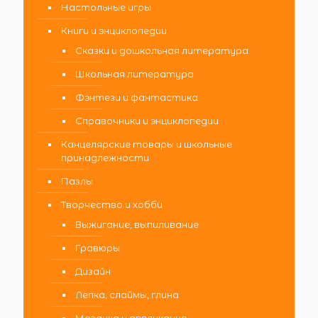
Настольные игры
Книги и энциклопедии
Сказки и дошкольная литература
Школьная литература
Фэнтези и фантастика
Справочники и энциклопедии
Канцелярские товары и школьные
принадлежности
Пазлы
Творчество и хобби
Выжигание, выпиливание
Гравюры
Дизайн
Лепка, слаймы, глина
Мозаика и аппликация