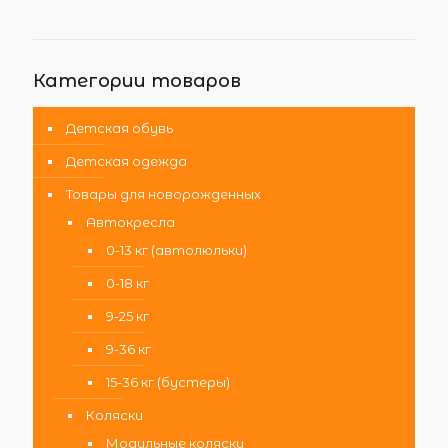
Категории товаров
Детская обувь
Детская одежда
Товары для новорожденных
Автокресла
0-13 кг (автолюльки)
0-18 кг
9-25 кг
9-36 кг
15-36 кг (бустеры)
Коляски
Модульные коляски