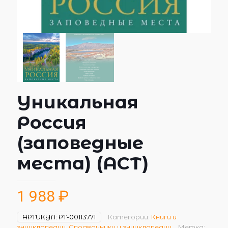
Уникальная
Россия
(заповедные
места) (АСТ)
1 988
₽
АРТИКУЛ:
РТ-00113771
Категории:
Книги и
энциклопедии
,
Справочники и энциклопедии
Метка: