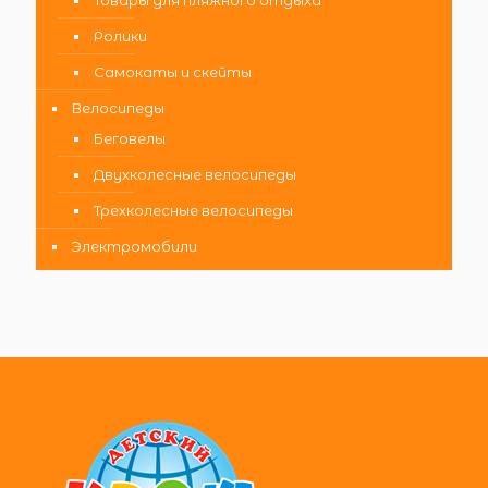
Ролики
Самокаты и скейты
Велосипеды
Беговелы
Двухколесные велосипеды
Трехколесные велосипеды
Электромобили