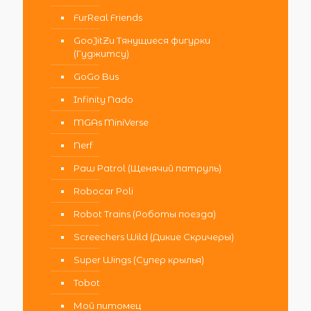
FurReal Friends
GooJitZu Тянущиеся фигурки
(Гуджитсу)
GoGo Bus
Infinity Nado
MGAs MiniVerse
Nerf
Paw Patrol (Щенячий патруль)
Robocar Poli
Robot Trains (Роботы поезда)
Screechers Wild (Дикие Скричеры)
Super Wings (Супер крылья)
Tobot
Мой питомец