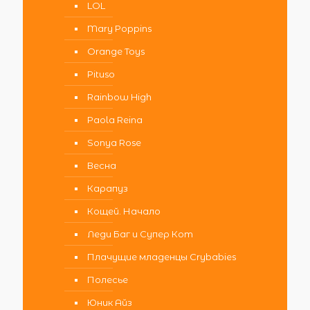
LOL
Mary Poppins
Orange Toys
Pituso
Rainbow High
Paola Reina
Sonya Rose
Весна
Карапуз
Кощей. Начало
Леди Баг и Супер Кот
Плачущие младенцы Crybabies
Полесье
Юник Айз