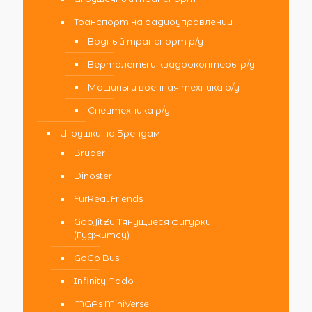
Транспорт на радиоуправлении
Водный транспорт р/у
Вертолеты и квадрокоптеры р/у
Машины и военная техника р/у
Спецтехника р/у
Игрушки по Брендам
Bruder
Dinoster
FurReal Friends
GooJitZu Тянущиеся фигурки
(Гуджитсу)
GoGo Bus
Infinity Nado
MGAs MiniVerse