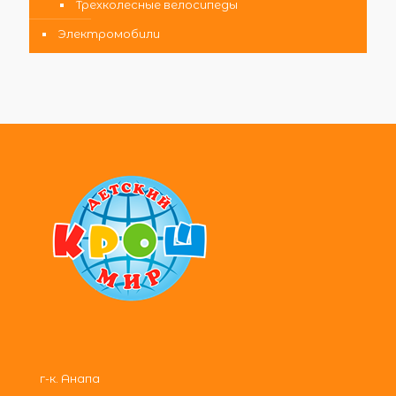
Трехколесные велосипеды
Электромобили
г-к. Анапа