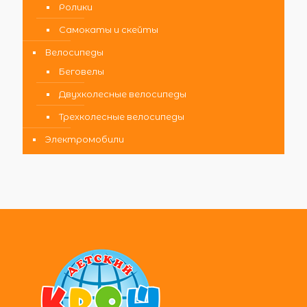
Ролики
Самокаты и скейты
Велосипеды
Беговелы
Двухколесные велосипеды
Трехколесные велосипеды
Электромобили