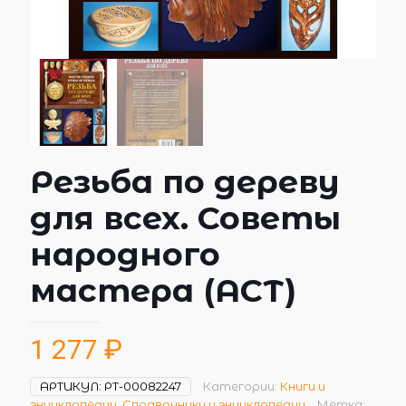
Резьба по дереву
для всех. Советы
народного
мастера (АСТ)
1 277
₽
АРТИКУЛ:
РТ-00082247
Категории:
Книги и
энциклопедии
,
Справочники и энциклопедии
Метка: