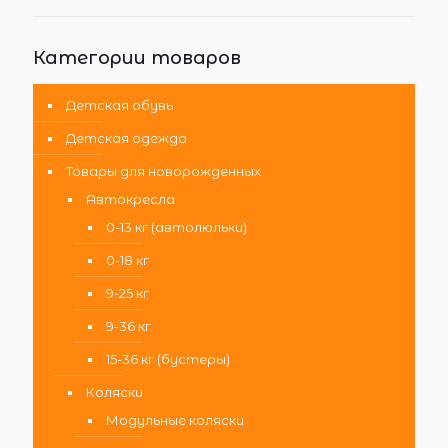
Категории товаров
Детская обувь
Детская одежда
Товары для новорожденных
Автокресла
0-13 кг (автолюльки)
0-18 кг
9-25 кг
9-36 кг
15-36 кг (бустеры)
Коляски
Модульные коляски