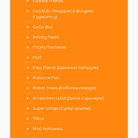
FurReal Friends
GooJitZu Тянущиеся фигурки
(Гуджитсу)
GoGo Bus
Infinity Nado
MGAs MiniVerse
Nerf
Paw Patrol (Щенячий патруль)
Robocar Poli
Robot Trains (Роботы поезда)
Screechers Wild (Дикие Скричеры)
Super Wings (Супер крылья)
Tobot
Мой питомец