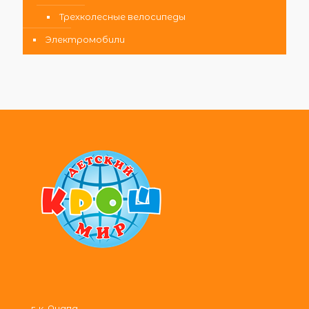
Трехколесные велосипеды
Электромобили
г-к. Анапа