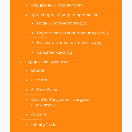
Игрушечный транспорт
Транспорт на радиоуправлении
Водный транспорт р/у
Вертолеты и квадрокоптеры р/у
Машины и военная техника р/у
Спецтехника р/у
Игрушки по Брендам
Bruder
Dinoster
FurReal Friends
GooJitZu Тянущиеся фигурки
(Гуджитсу)
GoGo Bus
Infinity Nado