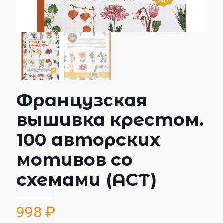
Французская
вышивка крестом.
100 авторских
мотивов со
схемами (АСТ)
998
₽