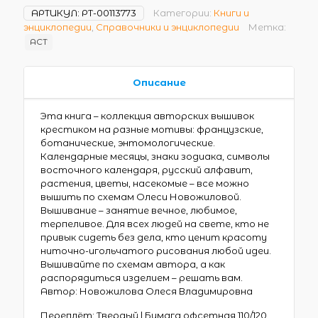
АРТИКУЛ:
РТ-00113773
Категории:
Книги и
энциклопедии
,
Справочники и энциклопедии
Метка:
АСТ
Описание
Эта книга – коллекция авторских вышивок
крестиком на разные мотивы: французские,
ботанические, энтомологические.
Календарные месяцы, знаки зодиака, символы
восточного календаря, русский алфавит,
растения, цветы, насекомые – все можно
вышить по схемам Олеси Новожиловой.
Вышивание – занятие вечное, любимое,
терпеливое. Для всех людей на свете, кто не
привык сидеть без дела, кто ценит красоту
ниточно-игольчатого рисования любой идеи.
Вышивайте по схемам автора, а как
распорядиться изделием – решать вам.
Автор: Новожилова Олеся Владимировна
Переплёт: Твердый | Бумага офсетная 110/120