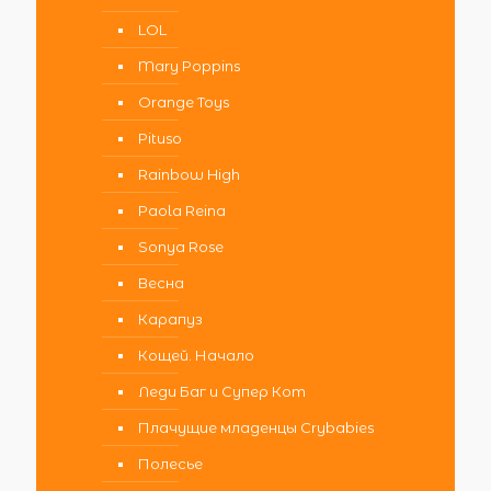
LOL
Mary Poppins
Orange Toys
Pituso
Rainbow High
Paola Reina
Sonya Rose
Весна
Карапуз
Кощей. Начало
Леди Баг и Супер Кот
Плачущие младенцы Crybabies
Полесье