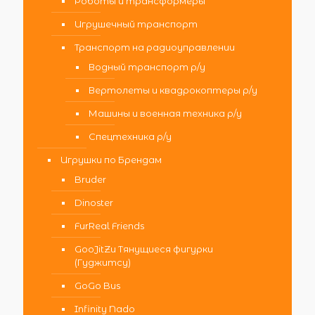
Роботы и трансформеры
Игрушечный транспорт
Транспорт на радиоуправлении
Водный транспорт р/у
Вертолеты и квадрокоптеры р/у
Машины и военная техника р/у
Спецтехника р/у
Игрушки по Брендам
Bruder
Dinoster
FurReal Friends
GooJitZu Тянущиеся фигурки
(Гуджитсу)
GoGo Bus
Infinity Nado