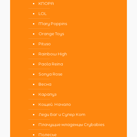
KNOPA
LOL
Mary Poppins
Orange Toys
Pituso
Rainbow High
Paola Reina
Sonya Rose
Весна
Карапуз
Кощей. Начало
Леди Баг и Супер Кот
Плачущие младенцы Crybabies
Полесье