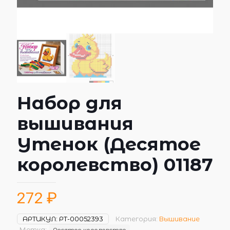
Набор для
вышивания
Утенок (Десятое
королевство) 01187
272
₽
АРТИКУЛ:
РТ-00052393
Категория:
Вышивание
Метка:
Десятое королевство