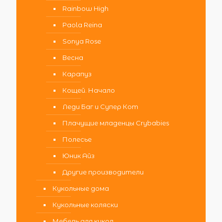
Rainbow High
Paola Reina
Sonya Rose
Весна
Карапуз
Кощей. Начало
Леди Баг и Супер Кот
Плачущие младенцы Crybabies
Полесье
Юник Айз
Другие производители
Кукольные дома
Кукольные коляски
Мебель для кукол