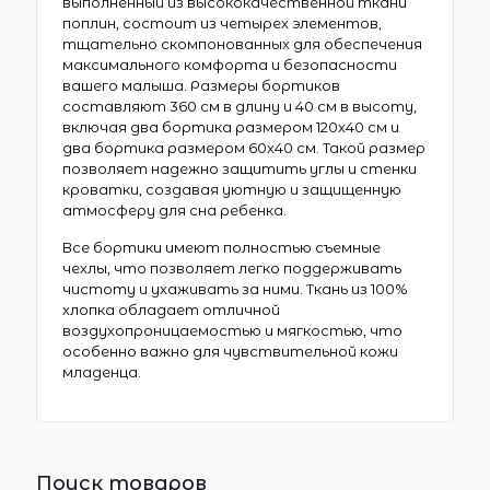
выполненный из высококачественной ткани
поплин, состоит из четырех элементов,
тщательно скомпонованных для обеспечения
максимального комфорта и безопасности
вашего малыша. Размеры бортиков
составляют 360 см в длину и 40 см в высоту,
включая два бортика размером 120х40 см и
два бортика размером 60х40 см. Такой размер
позволяет надежно защитить углы и стенки
кроватки, создавая уютную и защищенную
атмосферу для сна ребенка.
Все бортики имеют полностью съемные
чехлы, что позволяет легко поддерживать
чистоту и ухаживать за ними. Ткань из 100%
хлопка обладает отличной
воздухопроницаемостью и мягкостью, что
особенно важно для чувствительной кожи
младенца.
Поиск товаров