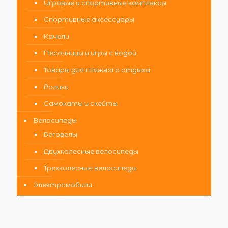
Игровые и спортивные комплексы
Спортивные аксессуары
Качели
Песочницы и игры с водой
Товары для пляжного отдыха
Ролики
Самокаты и скейты
Велосипеды
Беговелы
Двухколесные велосипеды
Трехколесные велосипеды
Электромобили