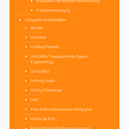
Машины и военная техника р/у
Спецтехника р/у
Игрушки по Брендам
Bruder
Dinoster
FurReal Friends
GooJitZu Тянущиеся фигурки
(Гуджитсу)
GoGo Bus
Infinity Nado
MGAs MiniVerse
Nerf
Paw Patrol (Щенячий патруль)
Robocar Poli
Robot Trains (Роботы поезда)