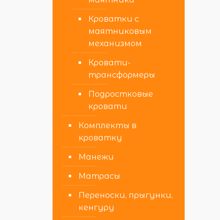
Кроватки с
маятниковым
механизмом
Кровати-
трансформеры
Подростковые
кровати
Комплекты в
кроватку
Манежи
Матрасы
Переноски, прыгунки,
кенгуру