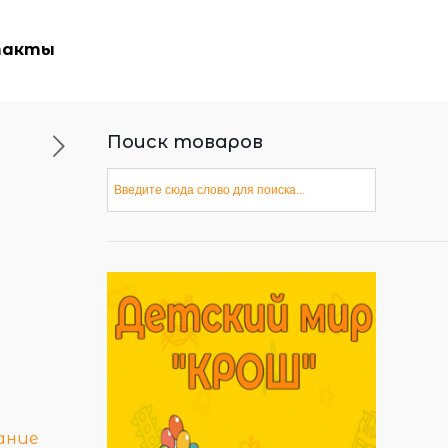
такты
Поиск товаров
ание