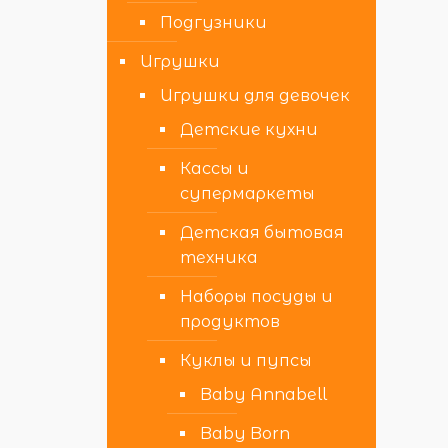
Подгузники
Игрушки
Игрушки для девочек
Детские кухни
Кассы и
супермаркеты
Детская бытовая
техника
Наборы посуды и
продуктов
Куклы и пупсы
Baby Annabell
Baby Born