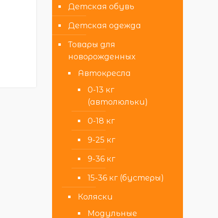
Детская обувь
Детская одежда
Товары для
новорожденных
Автокресла
0-13 кг
(автолюльки)
0-18 кг
9-25 кг
9-36 кг
15-36 кг (бустеры)
Коляски
Модульные