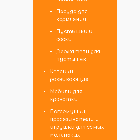
Посуда для
кормления
Пустышки и
соски
Держатели для
пустышек
Коврики
развивающие
Мобили для
кроватки
Погремушки,
прорезыватели и
игрушки для самых
маленьких