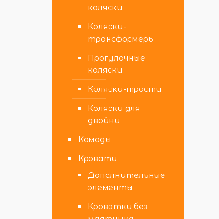
коляски
Коляски-
трансформеры
Прогулочные
коляски
Коляски-трости
Коляски для
двойни
Комоды
Кровати
Дополнительные
элементы
Кроватки без
маятника