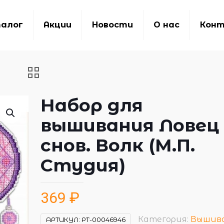
алог
Акции
Новости
О нас
Кон
Набор для
вышивания Ловец
снов. Волк (М.П.
Студия)
369
₽
Категория:
Вышив
АРТИКУЛ:
РТ-00046946