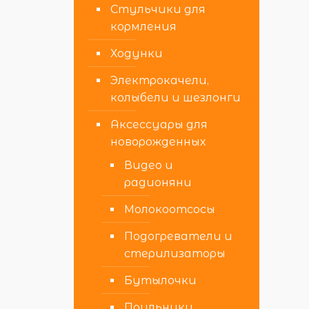
Стульчики для
кормления
Ходунки
Электрокачели,
колыбели и шезлонги
Аксессуары для
новорожденных
Видео и
радионяни
Молокоотсосы
Подогреватели и
стерилизаторы
Бутылочки
Поильники