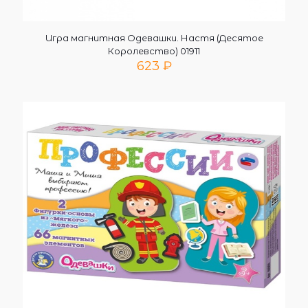
Игра магнитная Одевашки. Настя (Десятое
Королевство) 01911
623
₽