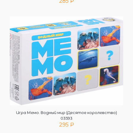
285
₽
Игра Мемо. Водный мир (Десятое королевство)
03593
295
₽