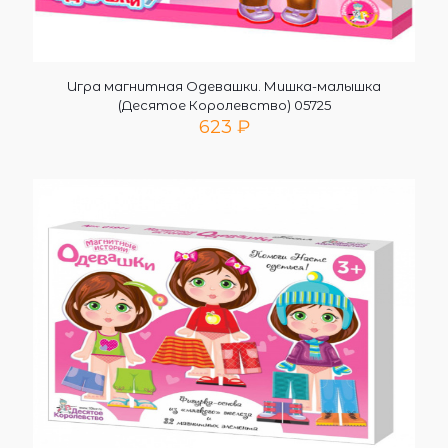
Игра магнитная Одевашки. Мишка-малышка
(Десятое Королевство) 05725
623
₽