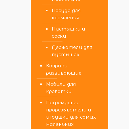
Посуда для
кормления
Пустышки и
соски
Держатели для
пустышек
Коврики
развивающие
Мобили для
кроватки
Погремушки,
прорезыватели и
игрушки для самых
маленьких