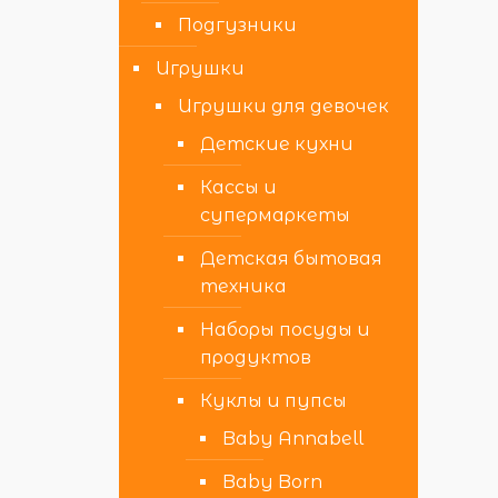
Подгузники
Игрушки
Игрушки для девочек
Детские кухни
Кассы и
супермаркеты
Детская бытовая
техника
Наборы посуды и
продуктов
Куклы и пупсы
Baby Annabell
Baby Born