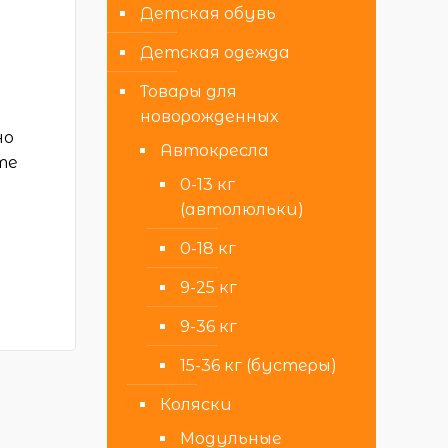
Детская обувь
Детская одежда
Товары для
новорожденных
но
Автокресла
те
0-13 кг
(автолюльки)
0-18 кг
9-25 кг
9-36 кг
15-36 кг (бустеры)
Коляски
Модульные