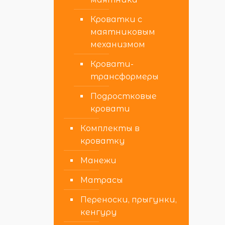
Кроватки с
маятниковым
механизмом
Кровати-
трансформеры
Подростковые
кровати
Комплекты в
кроватку
Манежи
Матрасы
Переноски, прыгунки,
кенгуру