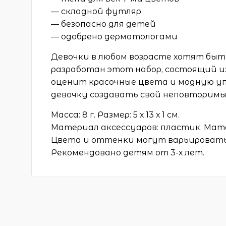
— складной футляр
— безопасно для детей
— одобрено дерматологами
Девочки в любом возрасте хотят быт
разработан этот набор, состоящий из
оценит красочные цвета и модную уп
девочку создавать свой неповторимый
Масса: 8 г. Размер: 5 х 13 х 1 см.
Материал аксессуаров: пластик. Мате
Цвета и оттенки могут варьироватьс
Рекомендовано детям от 3-х лет.