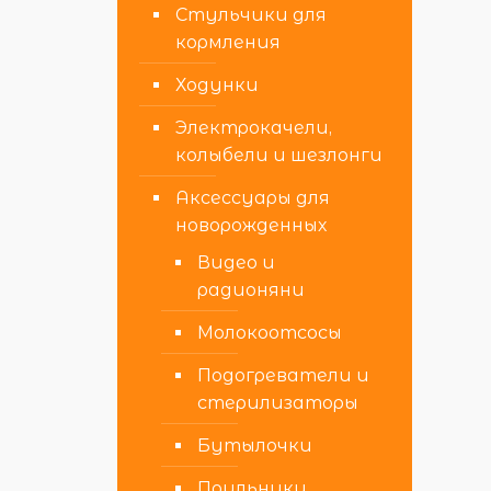
Стульчики для
кормления
Ходунки
Электрокачели,
колыбели и шезлонги
Аксессуары для
новорожденных
Видео и
радионяни
Молокоотсосы
Подогреватели и
стерилизаторы
Бутылочки
Поильники