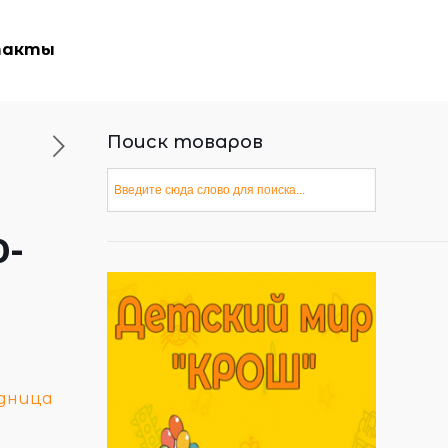
такты
Поиск товаров
0-
дница