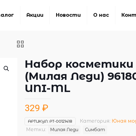
алог
Акции
Новости
О нас
Кон
Набор косметики
(Милая Леди) 9618
UNI-ML
329
₽
Категория:
Юная мо
АРТИКУЛ:
РТ-00121418
Метки:
Милая Леди
Симбат