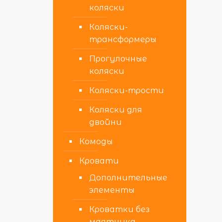
коляски
Коляски-
трансформеры
Прогулочные
коляски
Коляски-трости
Коляски для
двойни
Комоды
Кровати
Дополнительные
элементы
Кроватки без
маятника