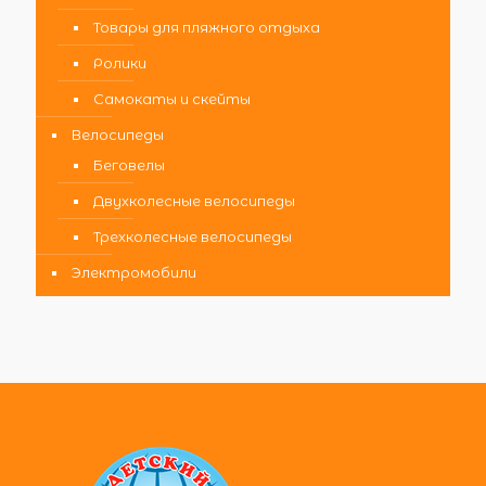
Товары для пляжного отдыха
Ролики
Самокаты и скейты
Велосипеды
Беговелы
Двухколесные велосипеды
Трехколесные велосипеды
Электромобили