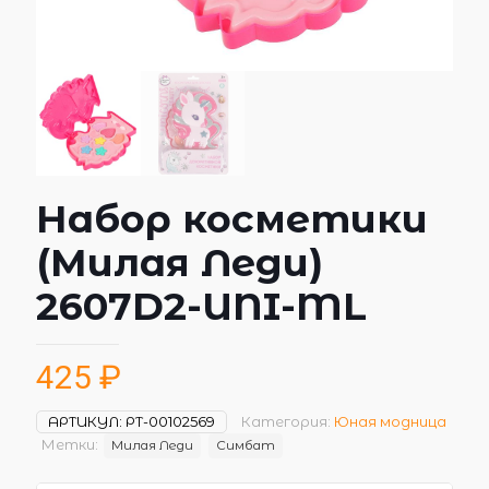
Набор косметики
(Милая Леди)
2607D2-UNI-ML
425
₽
АРТИКУЛ:
РТ-00102569
Категория:
Юная модница
Метки:
Милая Леди
Симбат