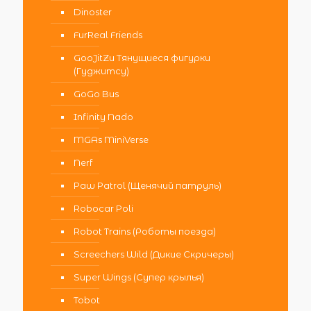
Dinoster
FurReal Friends
GooJitZu Тянущиеся фигурки
(Гуджитсу)
GoGo Bus
Infinity Nado
MGAs MiniVerse
Nerf
Paw Patrol (Щенячий патруль)
Robocar Poli
Robot Trains (Роботы поезда)
Screechers Wild (Дикие Скричеры)
Super Wings (Супер крылья)
Tobot