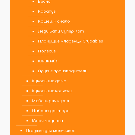
Весна
Карапуз
Кощей. Начало
Леди Баг и Супер Кот
Плачущие младенцы Crybabies
Полесье
Юник Айз
Другие производители
Кукольные дома
Кукольные коляски
Мебель для кукол
Наборы доктора
Юная модница
Игрушки для мальчиков