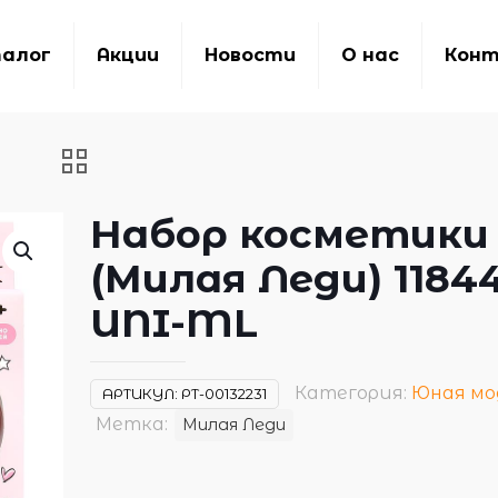
алог
Акции
Новости
О нас
Кон
Набор косметики
(Милая Леди) 1184
UNI-ML
Категория:
Юная мо
АРТИКУЛ:
РТ-00132231
Метка:
Милая Леди