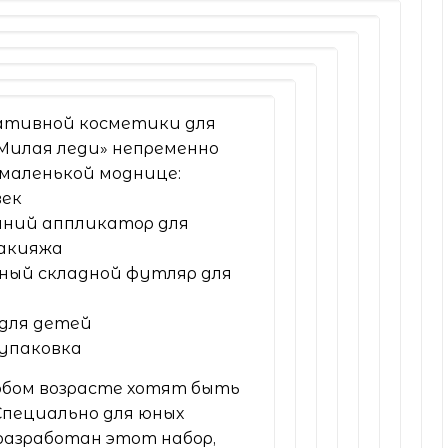
ативной косметики для
«Милая леди» непременно
маленькой моднице:
век
нний аппликатор для
макияжа
ный складной футляр для
 для детей
упаковка
юбом возрасте хотят быть
Специально для юных
разработан этот набор,