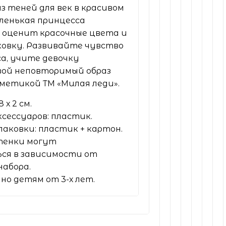
з теней для век в красивом
ленькая принцесса
 оценит красочные цвета и
овку. Развивайте чувство
са, учите девочку
вой неповторимый образ
сметикой ТМ «Милая леди».
8 х 2 см.
сессуаров: пластик.
аковки: пластик + картон.
тенки могут
ся в зависимости от
набора.
но детям от 3-х лет.