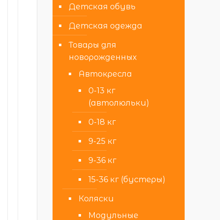
Детская обувь
Детская одежда
Товары для
новорожденных
Автокресла
0-13 кг
(автолюльки)
0-18 кг
9-25 кг
9-36 кг
15-36 кг (бустеры)
Коляски
Модульные