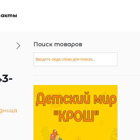
такты
Поиск товаров
43-
дница