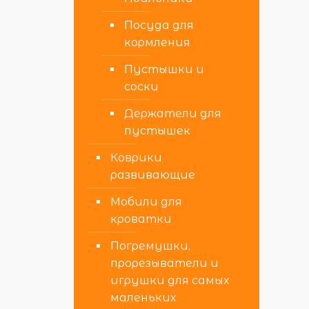
Посуда для
кормления
Пустышки и
соски
Держатели для
пустышек
Коврики
развивающие
Мобили для
кроватки
Погремушки,
прорезыватели и
игрушки для самых
маленьких