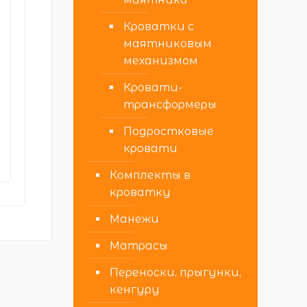
Кроватки с
маятниковым
механизмом
Кровати-
трансформеры
Подростковые
кровати
Комплекты в
кроватку
Манежи
Матрасы
Переноски, прыгунки,
кенгуру