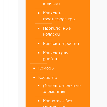
коляски
Коляски-
трансформеры
Прогулочные
коляски
Коляски-трости
Коляски для
двойни
Комоды
Кровати
Дополнительные
элементы
Кроватки без
маятника