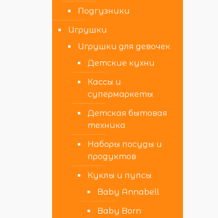
Подгузники
Игрушки
Игрушки для девочек
Детские кухни
Кассы и
супермаркеты
Детская бытовая
техника
Наборы посуды и
продуктов
Куклы и пупсы
Baby Annabell
Baby Born