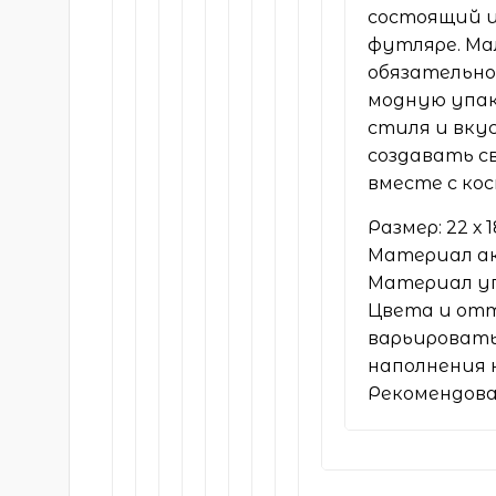
состоящий и
футляре. Ма
обязательно
модную упак
стиля и вку
создавать с
вместе с ко
Размер: 22 х 1
Материал ак
Материал уп
Цвета и от
варьировать
наполнения 
Рекомендова