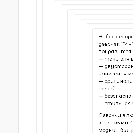
Набор декор
девочек ТМ 
понравится 
— тени для 
— двусторо
нанесения 
— оригиналь
теней
— безопасно
— стильная 
Девочки в л
красивыми. 
модниц был 