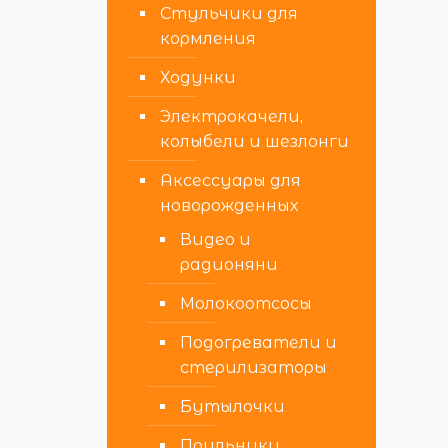
Стульчики для
кормления
Ходунки
Электрокачели,
колыбели и шезлонги
Аксессуары для
новорожденных
Видео и
радионяни
Молокоотсосы
Подогреватели и
стерилизаторы
Бутылочки
Поильники