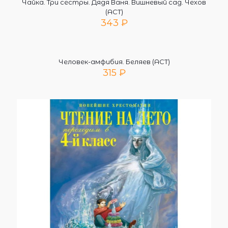
Чайка. Три сестры. Дядя Ваня. Вишневый сад. Чехов
(АСТ)
343
₽
Человек-амфибия. Беляев (АСТ)
315
₽