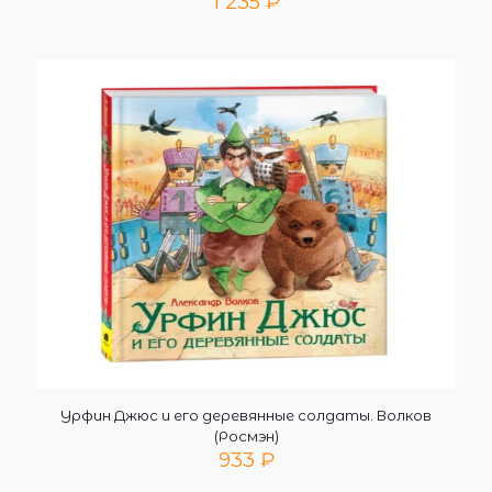
1 235
₽
Урфин Джюс и его деревянные солдаты. Волков
(Росмэн)
933
₽