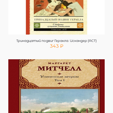
Тринадцатый подвиг Геракла. Искандер (АСТ)
343
₽