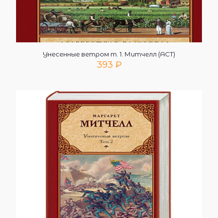
Унесенные ветром т. 1. Митчелл (АСТ)
393
₽