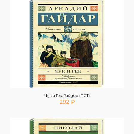
Чук и Гек. Гайдар (АСТ)
292
₽