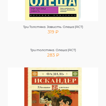
Три Толстяка. Зависть. Олеша (АСТ)
319
₽
Три толстяка. Олеша (АСТ)
283
₽