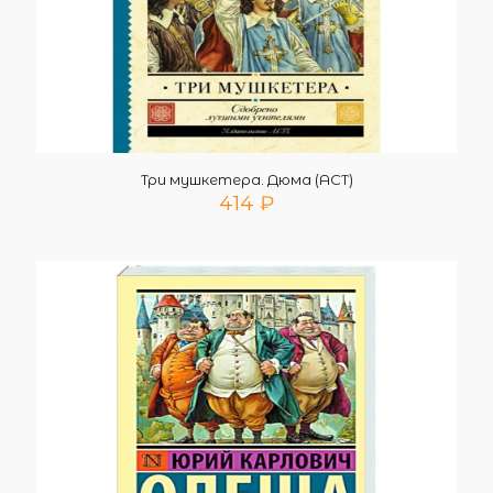
Три мушкетера. Дюма (АСТ)
414
₽