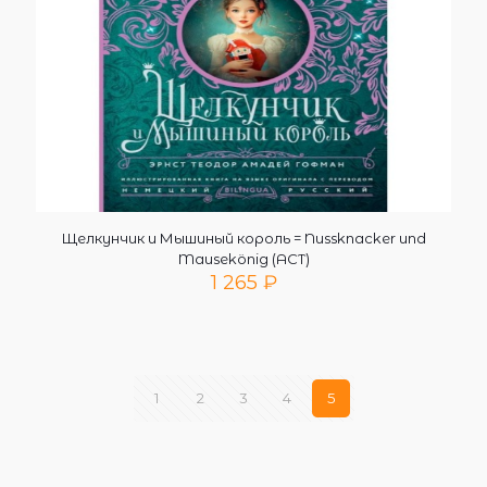
Щелкунчик и Мышиный король = Nussknacker und
Mausekönig (АСТ)
1 265
₽
1
2
3
4
5