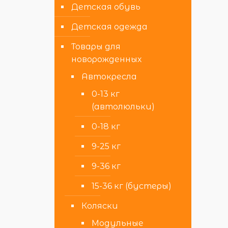
Детская обувь
Детская одежда
Товары для
новорожденных
Автокресла
0-13 кг
(автолюльки)
0-18 кг
9-25 кг
9-36 кг
15-36 кг (бустеры)
Коляски
Модульные