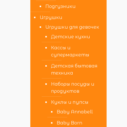
Подгузники
Игрушки
Игрушки для девочек
Детские кухни
Кассы и
супермаркеты
Детская бытовая
техника
Наборы посуды и
продуктов
Куклы и пупсы
Baby Annabell
Baby Born