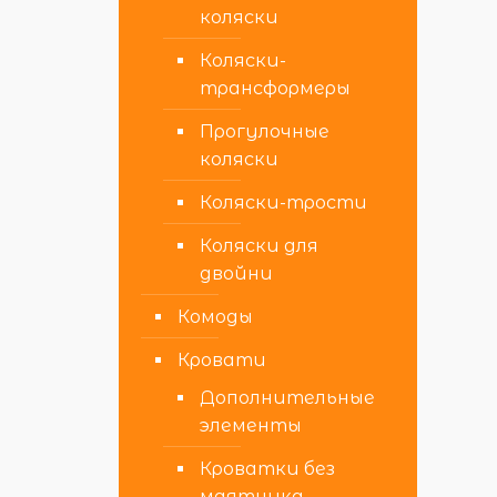
коляски
Коляски-
трансформеры
Прогулочные
коляски
Коляски-трости
Коляски для
двойни
Комоды
Кровати
Дополнительные
элементы
Кроватки без
маятника