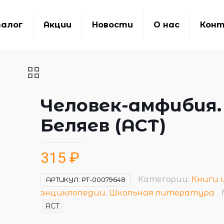
алог
Акции
Новости
О нас
Кон
Человек-амфибия.
Беляев (АСТ)
315
₽
Категории:
Книги 
АРТИКУЛ:
РТ-00079648
энциклопедии
,
Школьная литература
АСТ