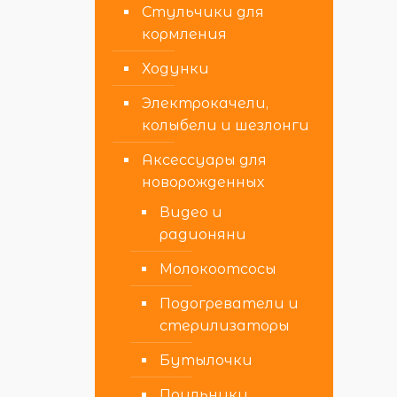
Стульчики для
кормления
Ходунки
Электрокачели,
колыбели и шезлонги
Аксессуары для
новорожденных
Видео и
радионяни
Молокоотсосы
Подогреватели и
стерилизаторы
Бутылочки
Поильники