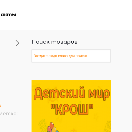
такты
Поиск товаров
и
Метка: