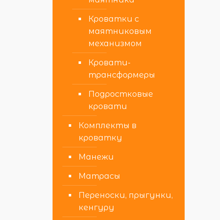
Кроватки с
маятниковым
механизмом
Кровати-
трансформеры
Подростковые
кровати
Комплекты в
кроватку
Манежи
Матрасы
Переноски, прыгунки,
кенгуру