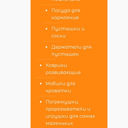
Посуда для
кормления
Пустышки и
соски
Держатели для
пустышек
Коврики
развивающие
Мобили для
кроватки
Погремушки,
прорезыватели и
игрушки для самых
маленьких