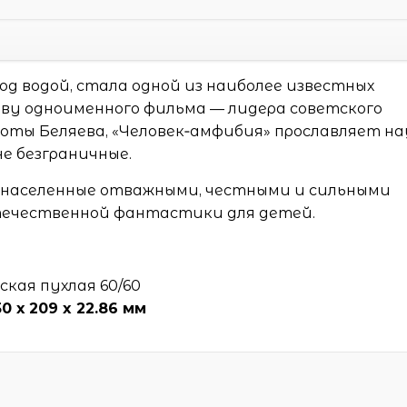
од водой, стала одной из наиболее известных
нову одноименного фильма — лидера советского
боты Беляева, «Человек‑амфибия» прославляет н
е безграничные.
, населенные отважными, честными и сильными
отечественной фантастики для детей.
ская пухлая 60/60
50 х 209 x 22.86 мм