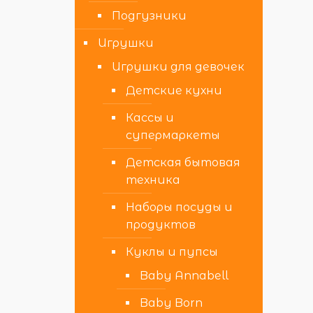
Подгузники
Игрушки
Игрушки для девочек
Детские кухни
Кассы и
супермаркеты
Детская бытовая
техника
Наборы посуды и
продуктов
Куклы и пупсы
Baby Annabell
Baby Born