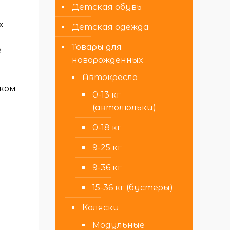
Детская обувь
х
Детская одежда
Товары для
е
новорожденных
Автокресла
ыком
0-13 кг
(автолюльки)
0-18 кг
9-25 кг
9-36 кг
15-36 кг (бустеры)
Коляски
Модульные