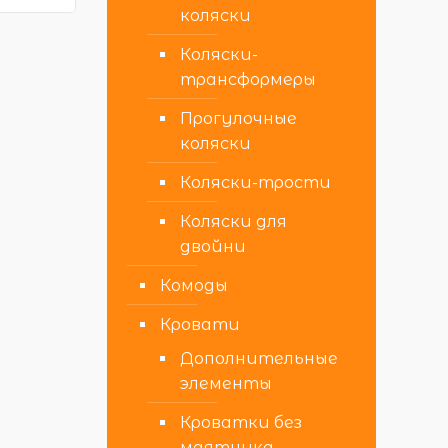
коляски
Коляски-
трансформеры
Прогулочные
коляски
Коляски-трости
Коляски для
двойни
Комоды
Кровати
Дополнительные
элементы
Кроватки без
маятника