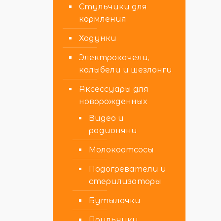
Стульчики для
кормления
Ходунки
Электрокачели,
колыбели и шезлонги
Аксессуары для
новорожденных
Видео и
радионяни
Молокоотсосы
Подогреватели и
стерилизаторы
Бутылочки
Поильники