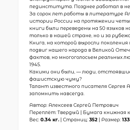
пединститута. Позднее работал в не
За сорок лет работы в литературе Ал
истории России на протяжении четыре
книги были переведены на 50 языков 
только в нашей стране, но и за рубеж
Книга, на которой выросли поколения
подвиг нашего народа в Великой Отеч
фактов, но многоголосьем реальных л
1945.
Какими они были, — люди, отстоявши
фашистскую чуму?
Талант известного писателя Сергея А
запомнить навсегда.
Автор: Алексеев Сергей Петрович
Переплёт: Твердый | Бумага книжная к
Вес:
0.34 кг.
| Страниц:
352
| Размер:
133