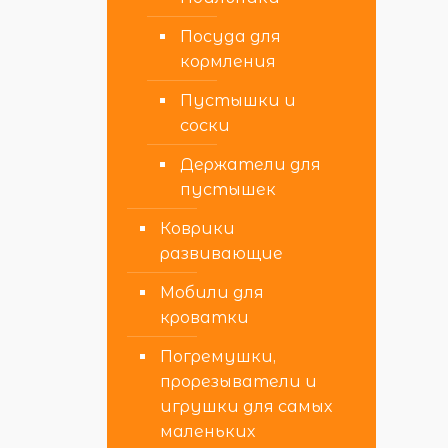
Посуда для
кормления
Пустышки и
соски
Держатели для
пустышек
Коврики
развивающие
Мобили для
кроватки
Погремушки,
прорезыватели и
игрушки для самых
маленьких