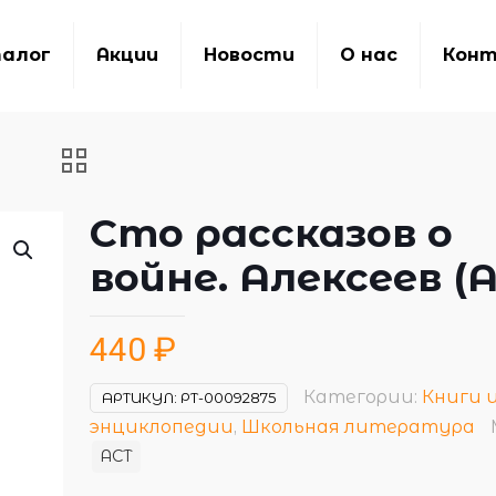
алог
Акции
Новости
О нас
Кон
Сто рассказов о
войне. Алексеев (
440
₽
Категории:
Книги 
АРТИКУЛ:
РТ-00092875
энциклопедии
,
Школьная литература
АСТ