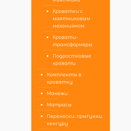
Кроватки с
маятниковым
механизмом
Кровати-
трансформеры
Подростковые
кровати
Комплекты в
кроватку
Манежи
Матрасы
Переноски, прыгунки,
кенгуру