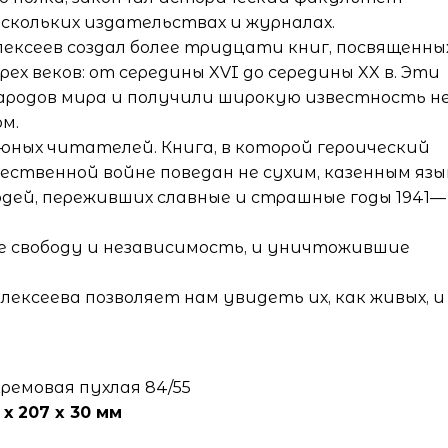
скольких издательствах и журналах.
ексеев создал более тридцати книг, посвященны
х веков: от середины XVI до середины XX в. Эти
народов мира и получили широкую известность н
ом.
 юных читателей. Книга, в которой героический
ественной войне поведан не сухим, казенным яз
юдей, переживших славные и страшные годы 1941—
е свободу и независимость, и уничтожившие
лексеева позволяет нам увидеть их, как живых, и
ремовая пухлая 84/55
 х 207 x 30 мм