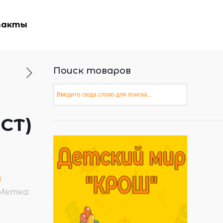
такты
Поиск товаров
АСТ)
и
Метка: