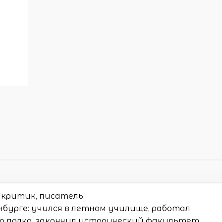
, критик, писатель.
бурге: учился в летном училище, работал
о полка, закончил исторический факультет