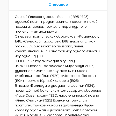
Описание
Сергей Александрович Есенин (1895–1925) –
русский поэт, представитель крестьянской
поэзии и лирики, позже литературного
течения – имажинизма.
С первых поэтических сборников («Радуница»,
1916; «Сельский часослов», 1918) выступил как
тонкий лирик, мастер пейзажа, певец
крестьянской Руси, знаток народного языка и
народной души.
В 1919 – 1923 годах входил в группу
имажинистов. Трагическое мироощущение,
душевное смятение выражены в циклах
«Кобыльи корабли» (1920), «Москва кабацкая»
(1924), поэме «Чёрный человек» (1925).
В поэме «Баллада о двадцати шести» (1924),
посвящённой бакинским комиссарам, сборнике
«Русь Советская» (1925), лиро-эпической поэме
«Анна Снегина» (1925) Есенин стремился
постигнуть «коммуной вздыбленную Русь»,
хотя продолжал чувствовать себя поэтом
«Руси уходящей», «золотой бревенчатой