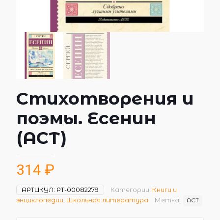
Стихотворения и
поэмы. Есенин
(АСТ)
314
₽
АРТИКУЛ:
РТ-00082279
Категории:
Книги и
энциклопедии
,
Школьная литература
Метка:
АСТ