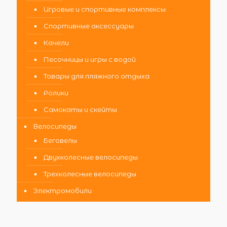
Игровые и спортивные комплексы
Спортивные аксессуары
Качели
Песочницы и игры с водой
Товары для пляжного отдыха
Ролики
Самокаты и скейты
Велосипеды
Беговелы
Двухколесные велосипеды
Трехколесные велосипеды
Электромобили