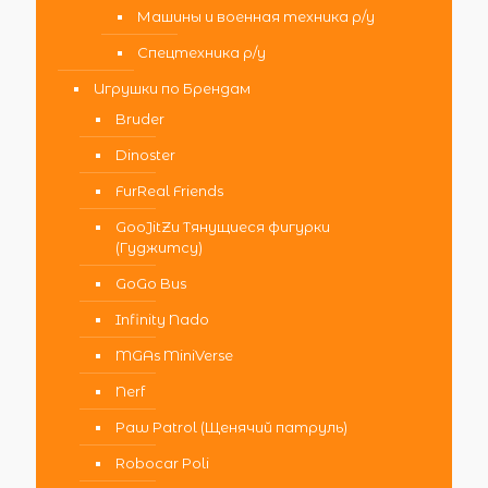
Машины и военная техника р/у
Спецтехника р/у
Игрушки по Брендам
Bruder
Dinoster
FurReal Friends
GooJitZu Тянущиеся фигурки
(Гуджитсу)
GoGo Bus
Infinity Nado
MGAs MiniVerse
Nerf
Paw Patrol (Щенячий патруль)
Robocar Poli