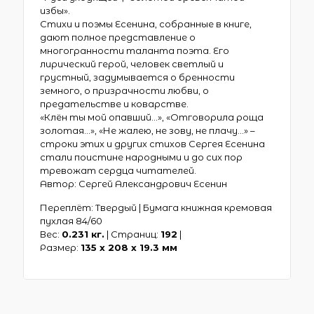
избы».
Стихи и поэмы Есенина, собранные в книге,
дают полное представление о
многогранности таланта поэта. Его
лирический герой, человек светлый и
грустный, задумывается о бренности
земного, о призрачности любви, о
предательстве и коварстве.
«Клён ты мой опавший…», «Отговорила роща
золотая…», «Не жалею, не зову, не плачу…» –
строки этих и других стихов Сергея Есенина
стали поистине народными и до сих пор
тревожат сердца читателей.
Автор: Сергей Александрович Есенин
Переплёт: Твердый | Бумага книжная кремовая
пухлая 84/60
Вес:
0.231 кг.
| Страниц:
192
|
Размер:
135 х 208 x 19.3 мм