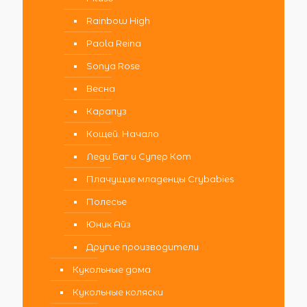
Rainbow High
Paola Reina
Sonya Rose
Весна
Карапуз
Кощей. Начало
Леди Баг и Супер Кот
Плачущие младенцы Crybabies
Полесье
Юник Айз
Другие производители
Кукольные дома
Кукольные коляски