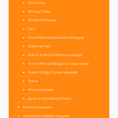
GoGo Bus
Infinity Nado
MGAs MiniVerse
Nerf
Paw Patrol (Щенячий патруль)
Robocar Poli
Robot Trains (Роботы поезда)
Screechers Wild (Дикие Скричеры)
Super Wings (Супер крылья)
Tobot
Мой питомец
Другие производители
Мягкие игрушки
Интерактивные игрушки