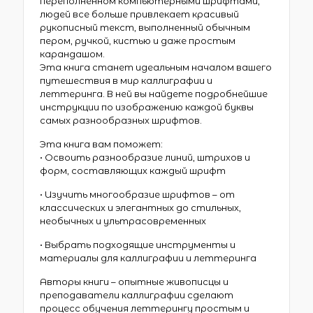
переполненном компьютерными шрифтами,
людей все больше привлекает красивый
рукописный текст, выполненный обычным
пером, ручкой, кистью и даже простым
карандашом.
Эта книга станет идеальным началом вашего
путешествия в мир каллиграфии и
леттеринга. В ней вы найдете подробнейшие
инструкции по изображению каждой буквы
самых разнообразных шрифтов.
Эта книга вам поможет:
• Освоить разнообразие линий, штрихов и
форм, составляющих каждый шрифт
• Изучить многообразие шрифтов – от
классических и элегантных до стильных,
необычных и ультрасовременных
• Выбрать подходящие инструменты и
материалы для каллиграфии и леттеринга
Авторы книги – опытные живописцы и
преподаватели каллиграфии сделают
процесс обучения леттерингу простым и