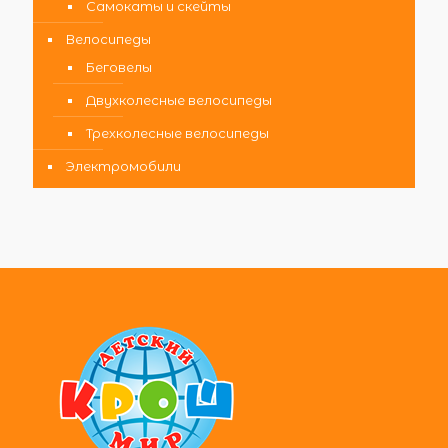
Самокаты и скейты
Велосипеды
Беговелы
Двухколесные велосипеды
Трехколесные велосипеды
Электромобили