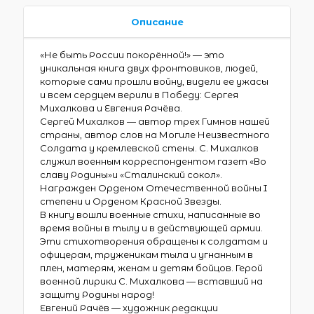
Описание
«Не быть России покорённой!» — это
уникальная книга двух фронтовиков, людей,
которые сами прошли войну, видели ее ужасы
и всем сердцем верили в Победу: Сергея
Михалкова и Евгения Рачёва.
Сергей Михалков — автор трех Гимнов нашей
страны, автор слов на Могиле Неизвестного
Солдата у кремлевской стены. С. Михалков
служил военным корреспондентом газет «Во
славу Родины»и «Сталинский сокол».
Награжден Орденом Отечественной войны I
степени и Орденом Красной Звезды.
В книгу вошли военные стихи, написанные во
время войны в тылу и в действующей армии.
Эти стихотворения обращены к солдатам и
офицерам, труженикам тыла и угнанным в
плен, матерям, женам и детям бойцов. Герой
военной лирики С. Михалкова — вставший на
защиту Родины народ!
Евгений Рачёв — художник редакции