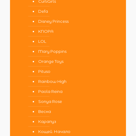
CurliGirls
Defa
Disney Princess
KNOPA
LOL
Mary Poppins
Orange Toys
Pituso
Rainbow High
Paola Reina
Sonya Rose
Весна
Карапуз
Кощей. Начало