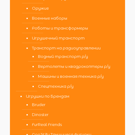
Оружие
Военные наборы
Роботы и трансформеры
Игрушечный транспорт
Транспорт на радиоуправлении
Водный транспорт р/у
Вертолеты и квадрокоптеры р/у
Машины и военная техника р/у
Спецтехника р/у
Игрушки по Брендам
Bruder
Dinoster
FurReal Friends
GooJitZu Тянущиеся фигурки