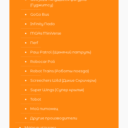
(Гуджитсу)
GoGo Bus
Infinity Nado
MGAs MiniVerse
Nerf
Paw Patrol (Щенячий патруль)
Robocar Poli
Robot Trains (Роботы поезда)
Screechers Wild (Дикие Скричеры)
Super Wings (Супер крылья)
Tobot
Мой питомец
Другие производители
Мягкие игрушки