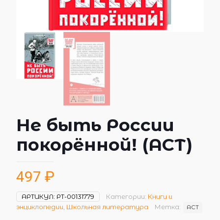
Не быть России
покорённой! (АСТ)
497
₽
АРТИКУЛ:
РТ-00131779
Категории:
Книги и
энциклопедии
,
Школьная литература
Метка:
АСТ