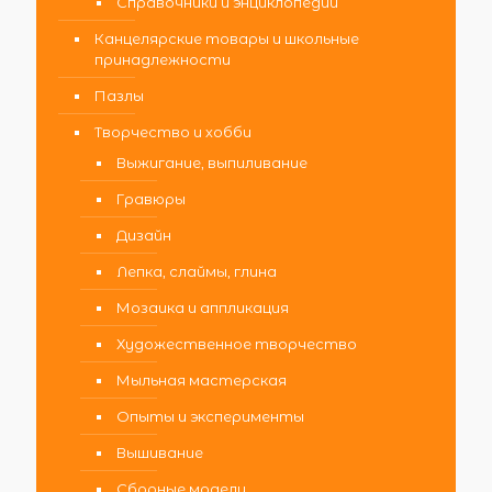
Справочники и энциклопедии
Канцелярские товары и школьные
принадлежности
Пазлы
Творчество и хобби
Выжигание, выпиливание
Гравюры
Дизайн
Лепка, слаймы, глина
Мозаика и аппликация
Художественное творчество
Мыльная мастерская
Опыты и эксперименты
Вышивание
Сборные модели