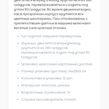
двигаться вперед и назад, крутиться на 360
градусов, переворачиваться и ездить под
углом 90 градусов. Во время движения видно,
как в прозрачном корпусе крутятся все
цветные шестеренки. При столкновении с
препятствием датчик в машинке включает
веселые сине-красные огоньки.
Тип изделия: машинка-перевертыш
Функции: двигается вперед/назад,
крутится на 360 градусов,
переворачивается, ездит под углом 90
градусов
Упаковка: красочный картонный дисплей
Размер упаковки (дисплея): 34x29x9 см
Количество в упаковке: 12 шт
Материал: пластик, резина
Возрастные ограничения: 3+
Страна производитель: Китай