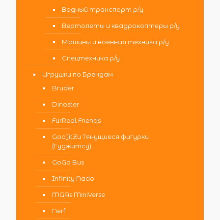
Водный транспорт р/у
Вертолеты и квадрокоптеры р/у
Машины и военная техника р/у
Спецтехника р/у
Игрушки по Брендам
Bruder
Dinoster
FurReal Friends
GooJitZu Тянущиеся фигурки
(Гуджитсу)
GoGo Bus
Infinity Nado
MGAs MiniVerse
Nerf