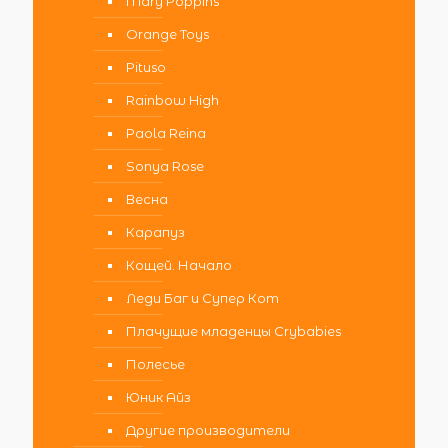
Mary Poppins
Orange Toys
Pituso
Rainbow High
Paola Reina
Sonya Rose
Весна
Карапуз
Кощей. Начало
Леди Баг и Супер Кот
Плачущие младенцы Crybabies
Полесье
Юник Айз
Другие производители