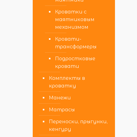
Кроватки с
маятниковым
механизмом
Кровати-
трансформеры
Подростковые
кровати
Комплекты в
кроватку
Манежи
Матрасы
Переноски, прыгунки,
кенгуру