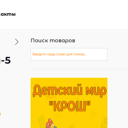
такты
Поиск товаров
-5
я