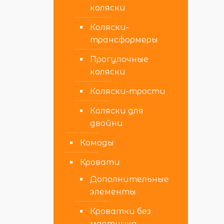
коляски
Коляски-
трансформеры
Прогулочные
коляски
Коляски-трости
Коляски для
двойни
Комоды
Кровати
Дополнительные
элементы
Кроватки без
маятника