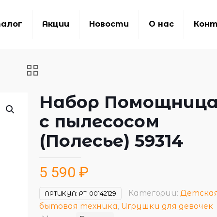
алог
Акции
Новости
О нас
Кон
Набор Помощница
с пылесосом
(Полесье) 59314
5 590
₽
Категории:
Детска
АРТИКУЛ:
РТ-00142129
бытовая техника
,
Игрушки для девочек