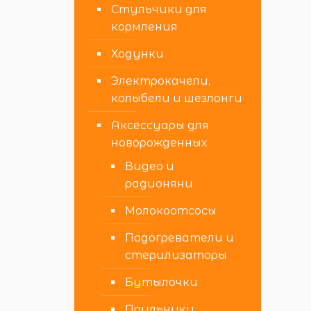
Стульчики для
кормления
Ходунки
Электрокачели,
колыбели и шезлонги
Аксессуары для
новорожденных
Видео и
радионяни
Молокоотсосы
Подогреватели и
стерилизаторы
Бутылочки
Поильники