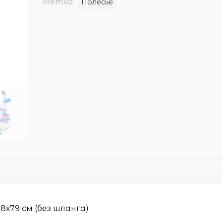
Метка:
Полесье
8х79 см (без шланга)