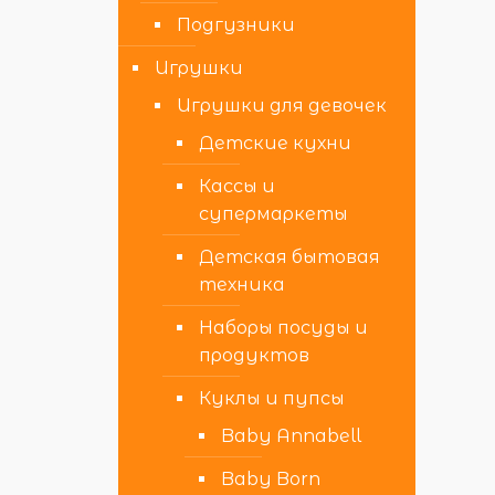
Подгузники
Игрушки
Игрушки для девочек
Детские кухни
Кассы и
супермаркеты
Детская бытовая
техника
Наборы посуды и
продуктов
Куклы и пупсы
Baby Annabell
Baby Born