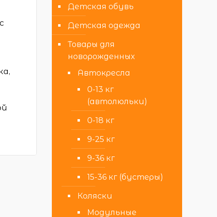
Детская обувь
с
Детская одежда
Товары для
новорожденных
ка,
Автокресла
0-13 кг
(автолюльки)
ой
0-18 кг
9-25 кг
9-36 кг
15-36 кг (бустеры)
Коляски
Модульные