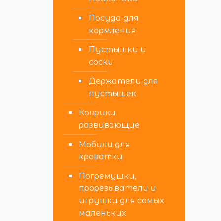
Посуда для
кормления
Пустышки и
соски
Держатели для
пустышек
Коврики
развивающие
Мобили для
кроватки
Погремушки,
прорезыватели и
игрушки для самых
маленьких