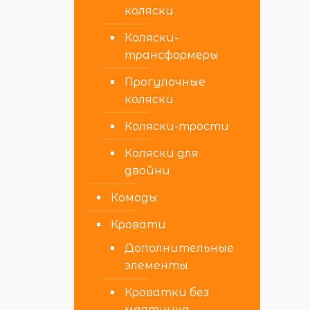
коляски
Коляски-
трансформеры
Прогулочные
коляски
Коляски-трости
Коляски для
двойни
Комоды
Кровати
Дополнительные
элементы
Кроватки без
маятника