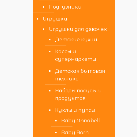
Подгузники
Игрушки
Игрушки для девочек
Детские кухни
Кассы и
супермаркеты
Детская бытовая
техника
Наборы посуды и
продуктов
Куклы и пупсы
Baby Annabell
Baby Born