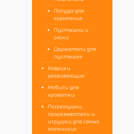
Посуда для
кормления
Пустышки и
соски
Держатели для
пустышек
Коврики
развивающие
Мобили для
кроватки
Погремушки,
прорезыватели и
игрушки для самых
маленьких