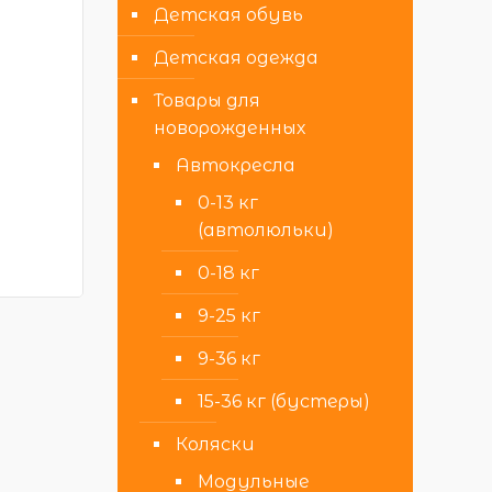
Детская обувь
Детская одежда
Товары для
новорожденных
Автокресла
0-13 кг
(автолюльки)
0-18 кг
9-25 кг
9-36 кг
15-36 кг (бустеры)
Коляски
Модульные