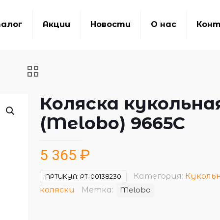
алог
Акции
Новости
О нас
Кон
Коляска кукольна
(Melobo) 9665C
5 365
₽
Категория:
Куколь
АРТИКУЛ:
РТ-00138230
коляски
Метка:
Melobo