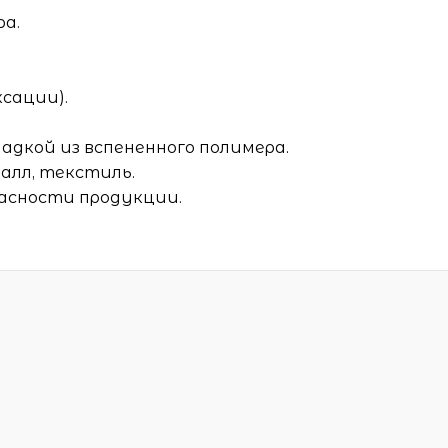
ра.
ксации).
ладкой из вспененного полимера.
алл, текстиль.
асности продукции.