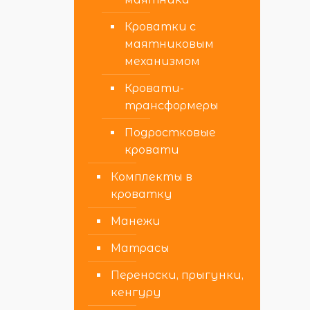
Кроватки с
маятниковым
механизмом
Кровати-
трансформеры
Подростковые
кровати
Комплекты в
кроватку
Манежи
Матрасы
Переноски, прыгунки,
кенгуру