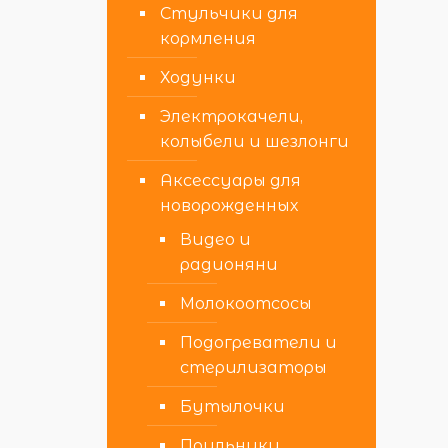
Стульчики для
кормления
Ходунки
Электрокачели,
колыбели и шезлонги
Аксессуары для
новорожденных
Видео и
радионяни
Молокоотсосы
Подогреватели и
стерилизаторы
Бутылочки
Поильники