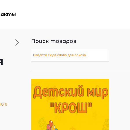
такты
Поиск товаров
я
ные