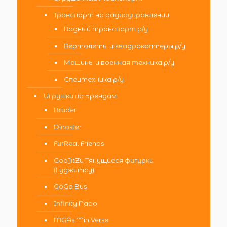
Транспорт на радиоуправлении
Водный транспорт р/у
Вертолеты и квадрокоптеры р/у
Машины и военная техника р/у
Спецтехника р/у
Игрушки по Брендам
Bruder
Dinoster
FurReal Friends
GooJitZu Тянущиеся фигурки
(Гуджитсу)
GoGo Bus
Infinity Nado
MGAs MiniVerse