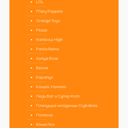
LOL
Mary Poppins
Orange Toys
Pituso
Rainbow High
Paola Reina
Sonya Rose
Весна
Карапуз
Кощей. Начало
Леди Баг и Супер Кот
Плачущие младенцы Crybabies
Полесье
Юник Айз