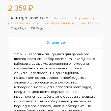
2 059
₽
АРТИКУЛ:
РТ-00131062
Категории:
Игрушки из
дерева
,
Развивающие и обучающие игрушки
Метки:
Mega Toys
ПК Лидер
Описание
Это универсальная игрушка для детей от
шести месяцев. Набор состоит из 12 буковых
кубиков с цифрами, деревянного чемодана
с волшебной крышкой «пиши-стирай» и
обучающего пособия. Игры с кубиками
позволяют сформировать необходимые
знания о физических возможностях
материального мира. Благодаря текстуре,
весу и возможности перемещения в
пространстве, кубики это базовая игрушка в
образовательном наборе весь дошкольный
период. Кроме этого, многие абстрактные
знания (речь, счёт, логические цепочки,