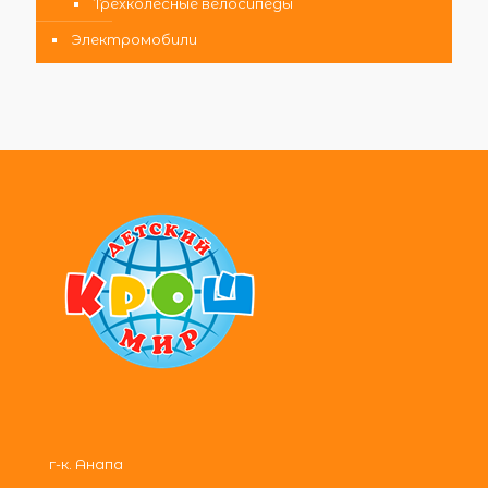
Трехколесные велосипеды
Электромобили
г-к. Анапа