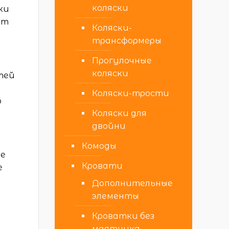
коляски
ки
от
Коляски-
трансформеры
Прогулочные
коляски
тей
Коляски-трости
о
Коляски для
двойни
Комоды
ие
Кровати
е
Дополнительные
элементы
Кроватки без
маятника