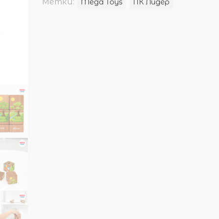
Метки:
Mega Toys
ПК Лидер