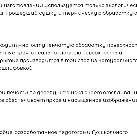
ри изготовлении используется только экологичес
ды, прошедший сушку и термическую обработку 
оходит многоступенчатую обработку поверхнос
ённые края, идеально гладкую поверхность и
крытие производится в три слоя из натуральног
рошлифовкой.
ой печати по дереву, что исключает отслаиван
же обеспечивает яркое и насыщенное изображени
обие, разработанное педагогами Дошкольного