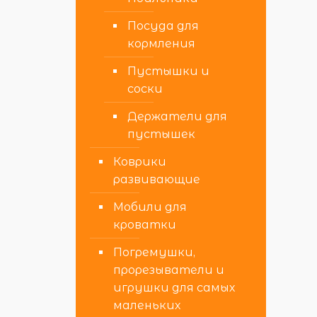
Посуда для
кормления
Пустышки и
соски
Держатели для
пустышек
Коврики
развивающие
Мобили для
кроватки
Погремушки,
прорезыватели и
игрушки для самых
маленьких