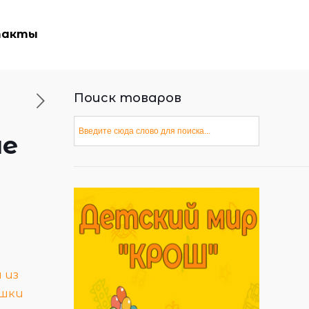
такты
Поиск товаров
ые
 из
ушки