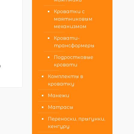
Кроватки с
маятниковым
механизмом
Кровати-
трансформеры
Подростковые
кровати
т
Комплекты в
кроватку
Манежи
Матрасы
Переноски, прыгунки,
кенгуру