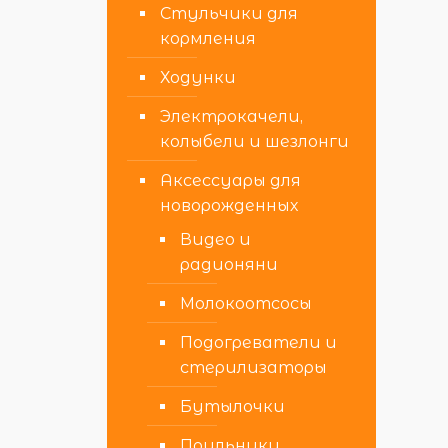
Стульчики для
кормления
Ходунки
Электрокачели,
колыбели и шезлонги
Аксессуары для
новорожденных
Видео и
радионяни
Молокоотсосы
Подогреватели и
стерилизаторы
Бутылочки
Поильники