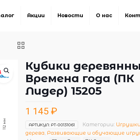
алог
Акции
Новости
О нас
Кон
Кубики деревянн
Времена года (ПК
Лидер) 15205
1 145
₽
Категории:
Игрушки
АРТИКУЛ:
РТ-00131061
дерева
,
Развивающие и обучающие игр