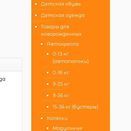
Детская обувь
Детская одежда
Товары для
новорожденных
Автокресла
0-13 кг
(автолюльки)
0-18 кг
да
9-25 кг
9-36 кг
15-36 кг (бустеры)
Коляски
Модульные