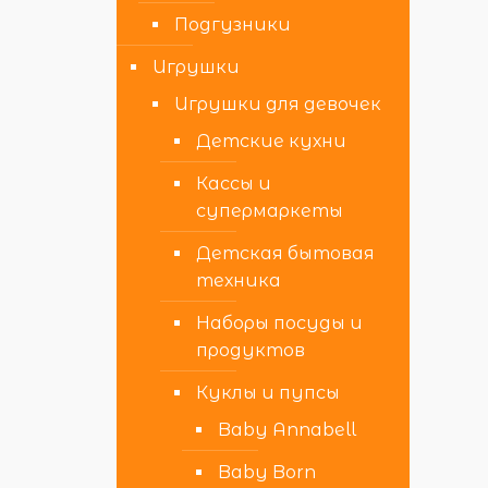
Подгузники
Игрушки
Игрушки для девочек
Детские кухни
Кассы и
супермаркеты
Детская бытовая
техника
Наборы посуды и
продуктов
Куклы и пупсы
Baby Annabell
Baby Born