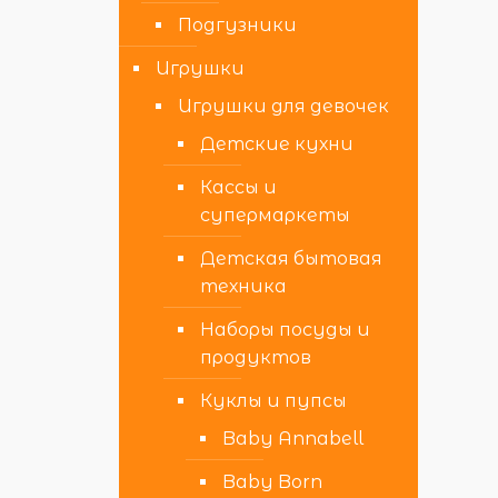
Подгузники
Игрушки
Игрушки для девочек
Детские кухни
Кассы и
супермаркеты
Детская бытовая
техника
Наборы посуды и
продуктов
Куклы и пупсы
Baby Annabell
Baby Born