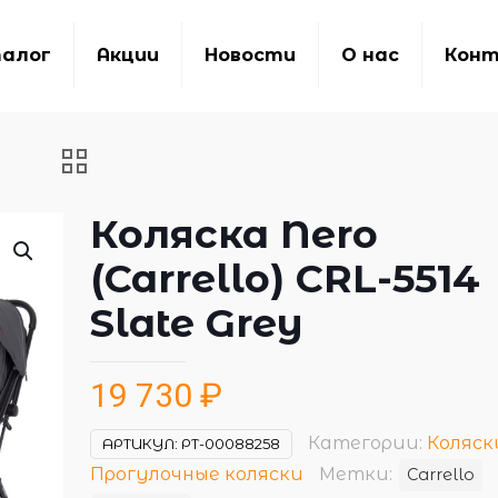
алог
Акции
Новости
О нас
Кон
Коляска Nero
(Carrello) CRL-5514
Slate Grey
19 730
₽
Категории:
Коляск
АРТИКУЛ:
РТ-00088258
Прогулочные коляски
Метки:
Carrello