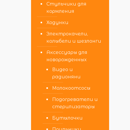
Стульчики для
кормления
Ходунки
Электрокачели,
колыбели и шезлонги
Аксессуары для
новорожденных
Видео и
радионяни
Молокоотсосы
Подогреватели и
стерилизаторы
Бутылочки
Поильники