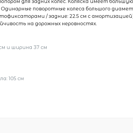
опором для задних колес. Коляска имеет большу
. Одинарные поворотные колеса большого диаме
автофиксаторами / задние: 22.5 см с амортизацией
йчивость на дорожных неровностях.
см и ширина 37 см
а: 105 см