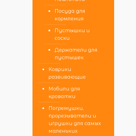
Посуда для
кормления
Пустышки и
соски
Держатели для
пустышек
Коврики
развивающие
Мобили для
кроватки
Погремушки,
прорезыватели и
игрушки для самых
маленьких