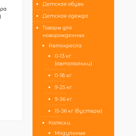
ю
Детская обувь
тра
Детская одежда
)
Товары для
новорожденных
Автокресла
0-13 кг
(автолюльки)
0-18 кг
9-25 кг
9-36 кг
15-36 кг (бустеры)
Коляски
Модульные