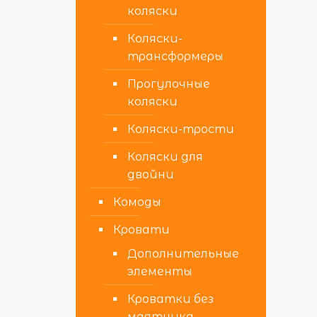
коляски
Коляски-
трансформеры
Прогулочные
коляски
Коляски-трости
Коляски для
двойни
Комоды
Кровати
Дополнительные
элементы
Кроватки без
маятника