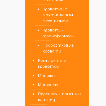
Кроватки с
маятниковым
механизмом
Кровати-
трансформеры
Подростковые
кровати
Комплекты в
кроватку
Манежи
Матрасы
Переноски, прыгунки,
кенгуру