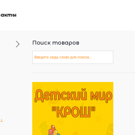
такты
Поиск товаров
и
,