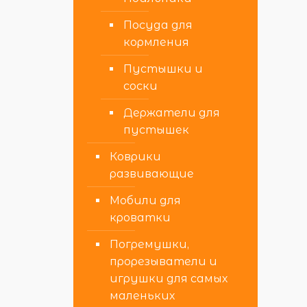
Посуда для
кормления
Пустышки и
соски
Держатели для
пустышек
Коврики
развивающие
Мобили для
кроватки
Погремушки,
прорезыватели и
игрушки для самых
маленьких