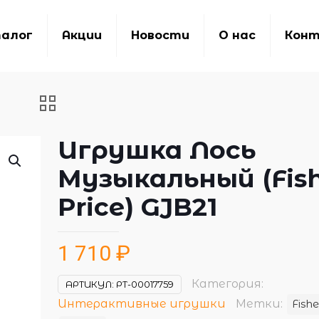
алог
Акции
Новости
О нас
Кон
Игрушка Лось
Музыкальный (Fis
Price) GJB21
1 710
₽
Категория:
АРТИКУЛ:
РТ-00017759
Интерактивные игрушки
Метки:
Fishe