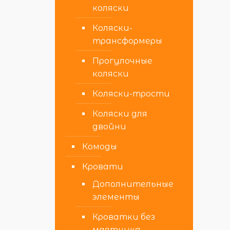
коляски
Коляски-
трансформеры
Прогулочные
коляски
Коляски-трости
Коляски для
двойни
Комоды
Кровати
Дополнительные
элементы
Кроватки без
маятника