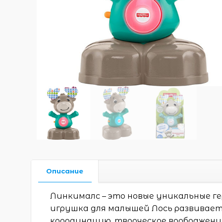
Описание
Линкималс – это новые уникальные ге
игрушка для малышей Лось развивае
координацию, творческое воображени