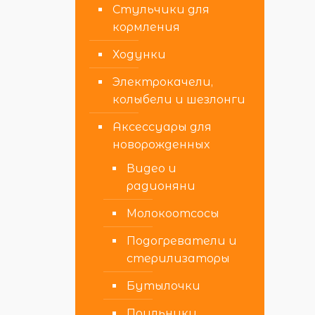
Стульчики для
кормления
Ходунки
Электрокачели,
колыбели и шезлонги
Аксессуары для
новорожденных
Видео и
радионяни
Молокоотсосы
Подогреватели и
стерилизаторы
Бутылочки
Поильники