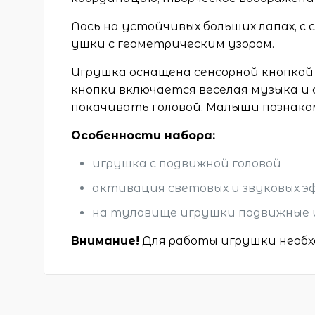
Лось на устойчивых больших лапах, с
ушки с геометрическим узором.
Игрушка оснащена сенсорной кнопкой
кнопки включается веселая музыка и
покачивать головой. Малыши познаком
Особенности набора:
игрушка с подвижной головой
активация световых и звуковых э
на туловище игрушки подвижные 
Внимание!
Для работы игрушки необх