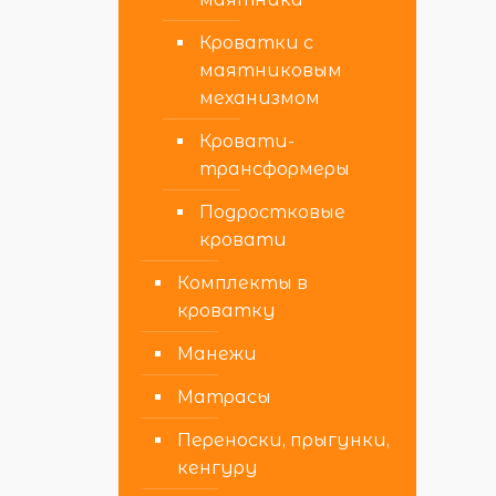
Кроватки с
маятниковым
механизмом
Кровати-
трансформеры
Подростковые
кровати
Комплекты в
кроватку
Манежи
Матрасы
Переноски, прыгунки,
кенгуру