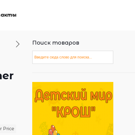
такты
Поиск товаров
her
r Price