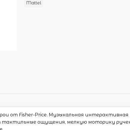
Mattel
рои от Fisher-Price. Музыкальная интерактивная
т тактильные ощущения, мелкую моторику ручек
е.