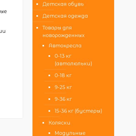
Детская обувь
вые
Детская одежда
Товары для
ии
новорожденных
Автокресла
0-13 кг
(автолюльки)
0-18 кг
9-25 кг
9-36 кг
15-36 кг (бустеры)
Коляски
Модульные