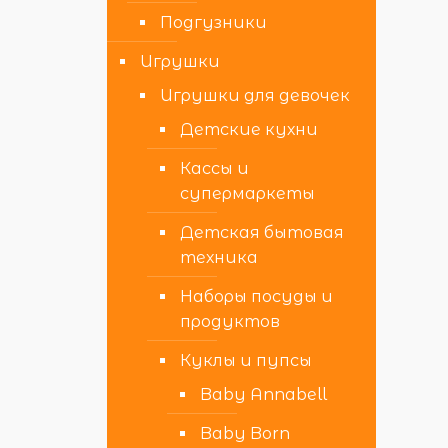
Подгузники
Игрушки
Игрушки для девочек
Детские кухни
Кассы и
супермаркеты
Детская бытовая
техника
Наборы посуды и
продуктов
Куклы и пупсы
Baby Annabell
Baby Born