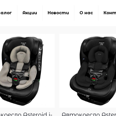
алог
Акции
Новости
О нас
Кон
ресло Asteroid i-
Автокресло Astero