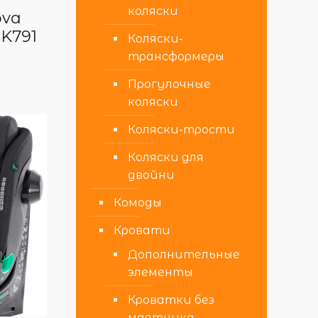
коляски
ova
DK791
Коляски-
трансформеры
Прогулочные
коляски
Коляски-трости
Коляски для
двойни
Комоды
Кровати
Дополнительные
элементы
Кроватки без
маятника