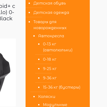
Детская обувь
id+ с
o) 0-
Детская одежда
Black
Товары для
новорожденных
Автокресла
0-13 кг
(автолюльки)
0-18 кг
9-25 кг
9-36 кг
15-36 кг (бустеры)
Коляски
Модульные