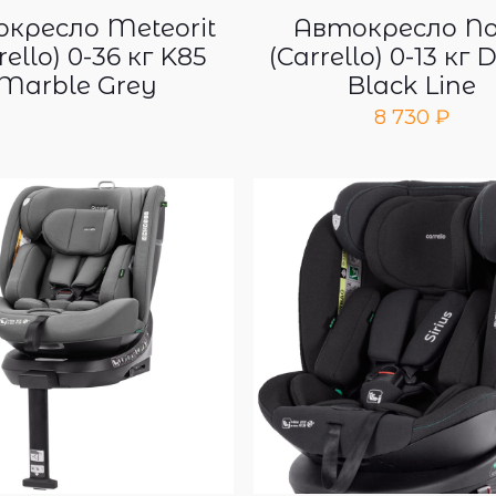
кресло Meteorit
Автокресло N
rello) 0-36 кг K85
(Carrello) 0-13 кг 
Marble Grey
Black Line
8 730
₽