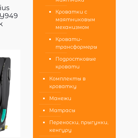
ius
Кроватки с
 AY949
маятниковым
k
механизмом
Кровати-
трансформеры
Подростковые
кровати
Комплекты в
кроватку
Манежи
Матрасы
Переноски, прыгунки,
кенгуру