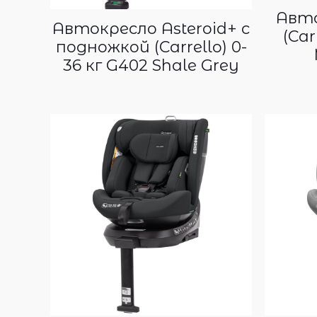
Авто
Автокресло Asteroid+ с
(Car
подножкой (Carrello) 0-
36 кг G402 Shale Grey