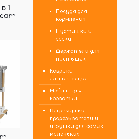
в 1
Посуда для
Cream
кормления
Пустышки и
соски
Держатели для
пустышек
Коврики
развивающие
Мобили для
кроватки
Погремушки,
прорезыватели и
игрушки для самых
маленьких
om