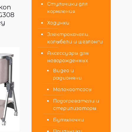
Стульчики для
kon
кормления
 G308
ey
Ходунки
Электрокачели,
колыбели и шезлонги
Аксессуары для
новорожденных
Видео и
радионяни
Молокоотсосы
Подогреватели и
стерилизаторы
Бутылочки
Поильники