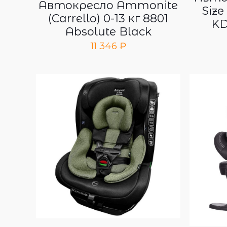
Автокресло Ammonite
Size
(Carrello) 0-13 кг 8801
KD
Absolute Black
11 346
₽