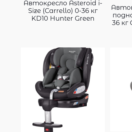
Автокресло Asteroid i-
Авток
Size (Carrello) 0-36 кг
подно
KD10 Hunter Green
36 кг