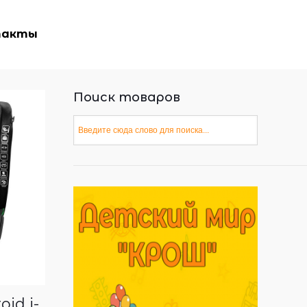
такты
Поиск товаров
id i-