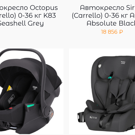
кресло Octopus
Автокресло Sir
rello) 0-36 кг K83
(Carrello) 0-36 кг
Seashell Grey
Absolute Blac
18 856
₽