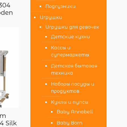
0304
Подгузники
oden
Игрушки
Игрушки для девочек
Детские кухни
Кассы и
супермаркеты
Детская бытовая
техника
Наборы посуды и
продуктов
Куклы и пупсы
Baby Annabell
om
4 Silk
Baby Born