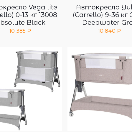
кресло Vega lite
Автокресло Yu
ello) 0-13 кг 13008
(Carrello) 9-36 кг
bsolute Black
Deepwater Gr
10 385
₽
10 840
₽