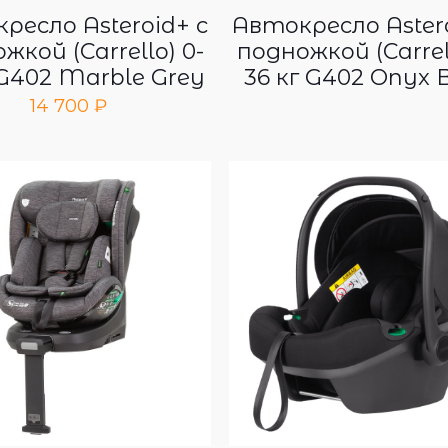
ресло Asteroid+ с
Автокресло Astero
жкой (Carrello) 0-
подножкой (Carrell
 G402 Marble Grey
36 кг G402 Onyx 
14 700
₽