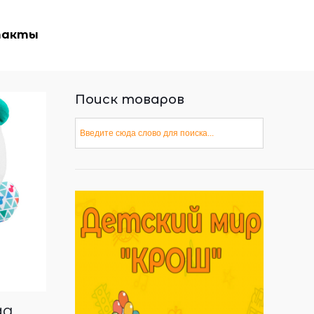
такты
Поиск товаров
да