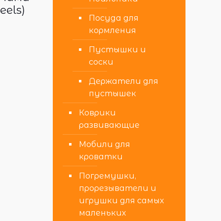
els)
Посуда для
кормления
Пустышки и
соски
Держатели для
пустышек
Коврики
развивающие
Мобили для
кроватки
Погремушки,
прорезыватели и
игрушки для самых
маленьких