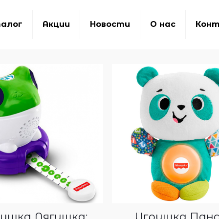
алог
Акции
Новости
О нас
Кон
ушка Лягушка:
Игрушка Пан