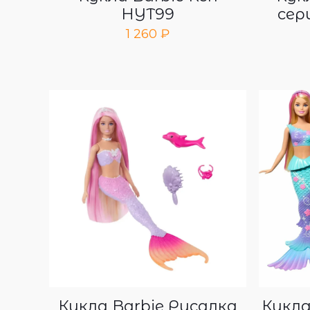
HYT99
сер
1 260
₽
Кукла Barbie Русалка
Кукла