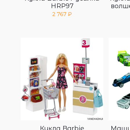
HRP97
волш
2 767
₽
Кукла Barbie
Маши