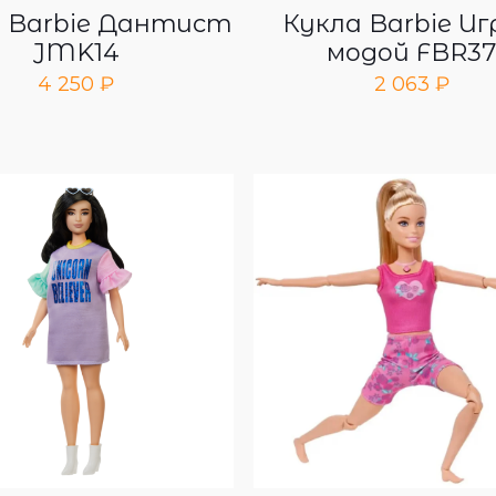
 Barbie Дантист
Кукла Barbie Иг
JMK14
модой FBR3
4 250
₽
2 063
₽