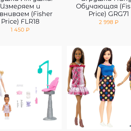
Измеряем и
Обучающая (Fis
вниваем (Fisher
Price) GRG71
Price) FLR18
2 998
₽
1 450
₽