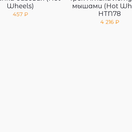
Wheels)
мышами (Hot Whe
HTN78
457
₽
4 216
₽