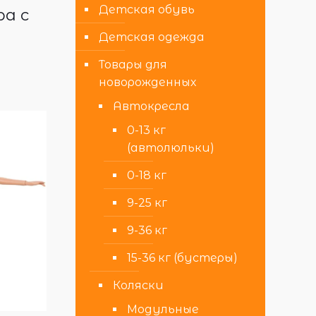
Детская обувь
ра с
7
Детская одежда
Товары для
новорожденных
Автокресла
0-13 кг
(автолюльки)
0-18 кг
9-25 кг
9-36 кг
15-36 кг (бустеры)
Коляски
Модульные