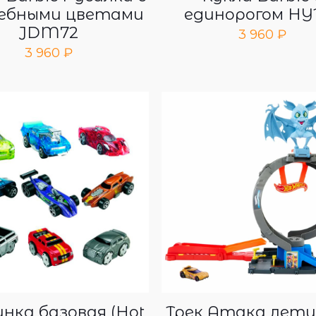
ебными цветами
единорогом HY
JDM72
3 960
₽
3 960
₽
нка базовая (Hot
Трек Атака лет