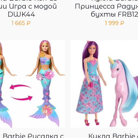
ии Игра с модой
Принцесса Раду
DWK44
бухты FRB1
1 665
₽
1 999
₽
 Barbie Русалка с
Кукла Barbie 