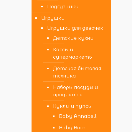
Подгузники
Игрушки
Игрушки для девочек
Детские кухни
Кассы и
супермаркеты
Детская бытовая
техника
Наборы посуды и
продуктов
Куклы и пупсы
Baby Annabell
Baby Born