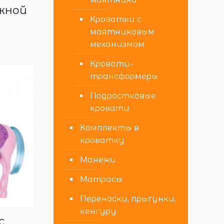
жной
Кроватки с
2
маятниковым
механизмом
Кровати-
трансформеры
Подростковые
кровати
Комплекты в
кроватку
Манежи
Матрасы
Переноски, прыгунки,
кенгуру
с