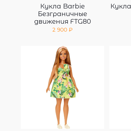
Кукла Barbie
Кукла
Безграничные
движения FTG80
2 900
₽