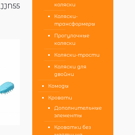
коляски
 JJN55
Коляски-
трансформеры
Прогулочные
коляски
Коляски-трости
Коляски для
двойни
Комоды
Кровати
Дополнительные
элементы
Кроватки без
e
маятника