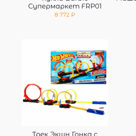
Супермаркет FRP01
8 772
₽
Трек Экшн Гонка с