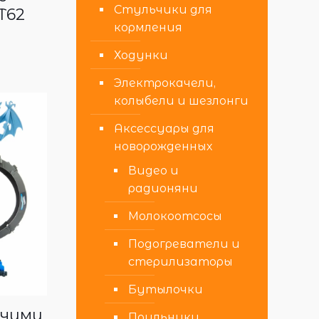
Стульчики для
T62
кормления
Ходунки
Электрокачели,
колыбели и шезлонги
Аксессуары для
новорожденных
Видео и
радионяни
Молокоотсосы
Подогреватели и
стерилизаторы
Бутылочки
учими
Поильники