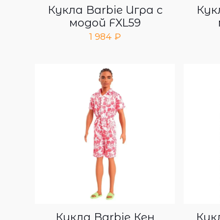
Кукла Barbie Игра с
Кук
модой FXL59
1 984
₽
Кукла Barbie Кен
Кук