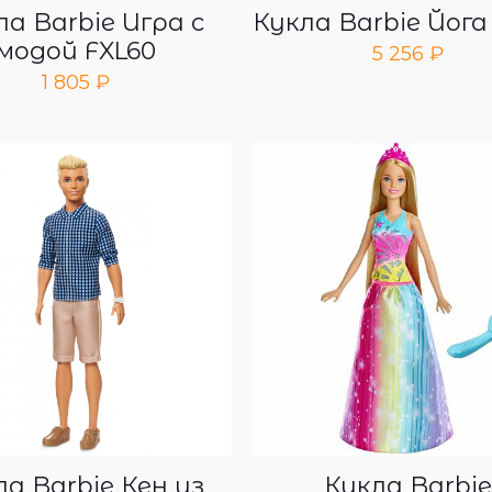
ла Barbie Игра с
Кукла Barbie Йога
модой FXL60
5 256
₽
1 805
₽
ла Barbie Кен из
Кукла Barbi