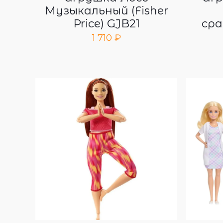
Музыкальный (Fisher
Price) GJB21
сра
1 710
₽