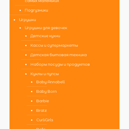
самых маленьких
Подгузники
Игрушки
Игрушки для девочек
Детские кухни
Кассы и супермаркеты
Детская бытовая техника
Наборы посуды и продуктов
Куклы и пупсы
Baby Annabell
Baby Born
Barbie
Bratz
CurliGirls