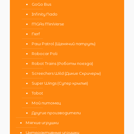
GoGo Bus
Infinity Nado
MGAs MiniVerse
Nerf
Paw Patrol (Щенячий патруль)
Robocar Poli
Robot Trains (Роботы поезда)
Screechers Wild (Дикие Скричеры)
Super Wings (Супер крылья)
Tobot
Мой питомец
Другие производители
Мягкие игрушки
Интерактивные игрушки