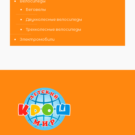
Велосипеды
Беговелы
Двухколесные велосипеды
Трехколесные велосипеды
Электромобили