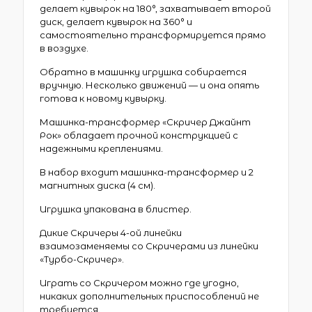
делает кувырок на 180°, захватывает второй
диск, делает кувырок на 360° и
самостоятельно трансформируется прямо
в воздухе.
Обратно в машинку игрушка собирается
вручную. Несколько движений — и она опять
готова к новому кувырку.
Машинка-трансформер «Скричер Джайнт
Рок» обладает прочной конструкцией с
надежными креплениями.
В набор входит машинка-трансформер и 2
магнитных диска (4 см).
Игрушка упакована в блистер.
Дикие Скричеры 4-ой линейки
взаимозаменяемы со Скричерами из линейки
«Турбо-Скричер».
Играть со Скричером можно где угодно,
никаких дополнительных приспособлений не
требуется.