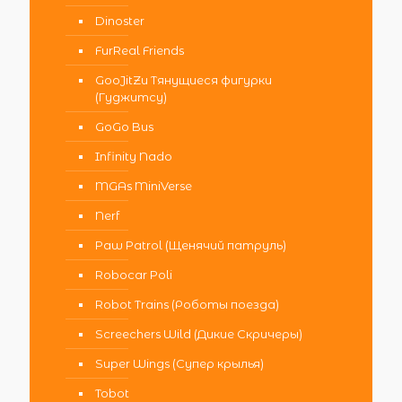
Dinoster
FurReal Friends
GooJitZu Тянущиеся фигурки
(Гуджитсу)
GoGo Bus
Infinity Nado
MGAs MiniVerse
Nerf
Paw Patrol (Щенячий патруль)
Robocar Poli
Robot Trains (Роботы поезда)
Screechers Wild (Дикие Скричеры)
Super Wings (Супер крылья)
Tobot