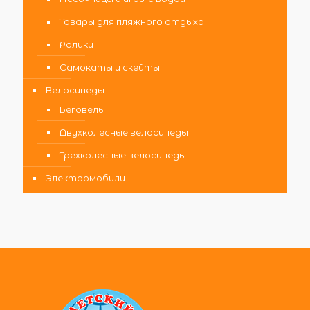
Товары для пляжного отдыха
Ролики
Самокаты и скейты
Велосипеды
Беговелы
Двухколесные велосипеды
Трехколесные велосипеды
Электромобили