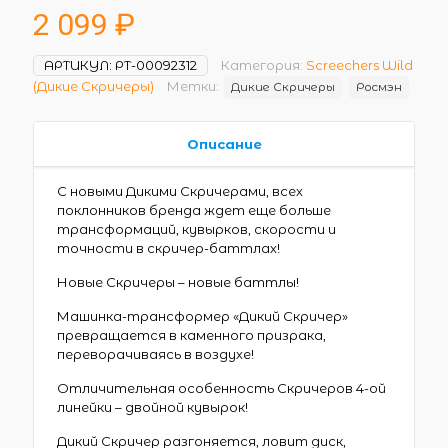
2 099
₽
АРТИКУЛ:
РТ-00092312
Категория:
Screechers Wild
(Дикие Скричеры)
Метки:
Дикие Скричеры
Росмэн
Описание
С новыми Дикими Скричерами, всех
поклонников бренда ждет еще больше
трансформаций, кувырков, скорости и
точности в скричер-баттлах!
Новые Скричеры – новые баттлы!
Машинка-трансформер «Дикий Скричер»
превращается в каменного призрака,
переворачиваясь в воздухе!
Отличительная особенность Скричеров 4-ой
линейки – двойной кувырок!
Дикий Скричер разгоняется, ловит диск,