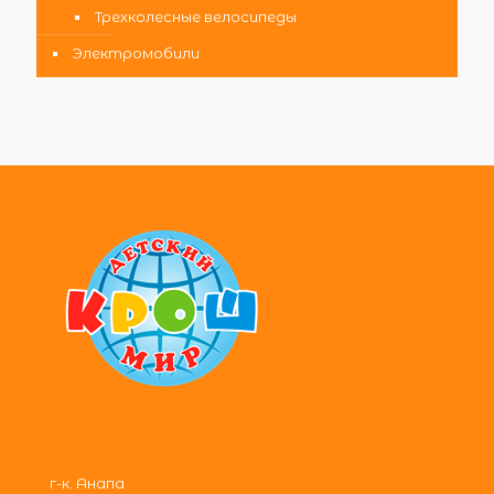
Трехколесные велосипеды
Электромобили
г-к. Анапа