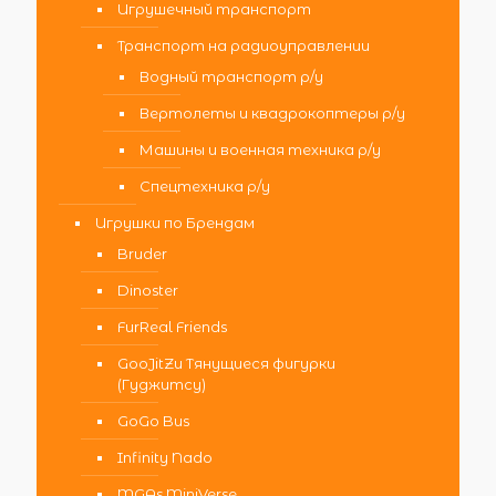
Игрушечный транспорт
Транспорт на радиоуправлении
Водный транспорт р/у
Вертолеты и квадрокоптеры р/у
Машины и военная техника р/у
Спецтехника р/у
Игрушки по Брендам
Bruder
Dinoster
FurReal Friends
GooJitZu Тянущиеся фигурки
(Гуджитсу)
GoGo Bus
Infinity Nado
MGAs MiniVerse