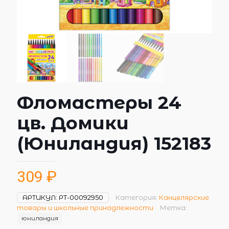
Фломастеры 24
цв. Домики
(Юниландия) 152183
309
₽
АРТИКУЛ:
РТ-00092950
Категория:
Канцелярские
товары и школьные принадлежности
Метка:
юниландия