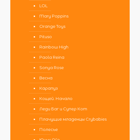
LOL
Mary Poppins
Orange Toys
Pituso
Rainbow High
Paola Reina
Sonya Rose
Весна
Карапуз
Кощей. Начало
Леди Баг и Супер Кот
Плачущие младенцы Crybabies
Полесье
Юник Айз